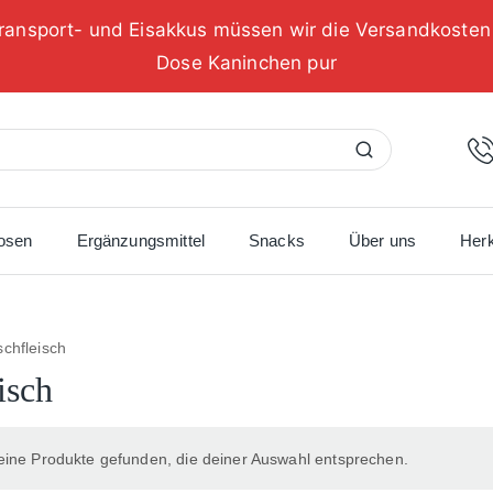
ransport- und Eisakkus müssen wir die Versandkoste
Dose Kaninchen pur
Suchen
osen
Ergänzungsmittel
Snacks
Über uns
Herk
schfleisch
isch
ine Produkte gefunden, die deiner Auswahl entsprechen.