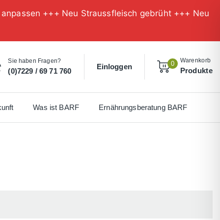
n anpassen +++ Neu Straussfleisch gebrüht +++ Neu
Warenkorb
Sie haben Fragen?
0
Einloggen
Produkte
(0)7229 / 69 71 760
unft
Was ist BARF
Ernährungsberatung BARF