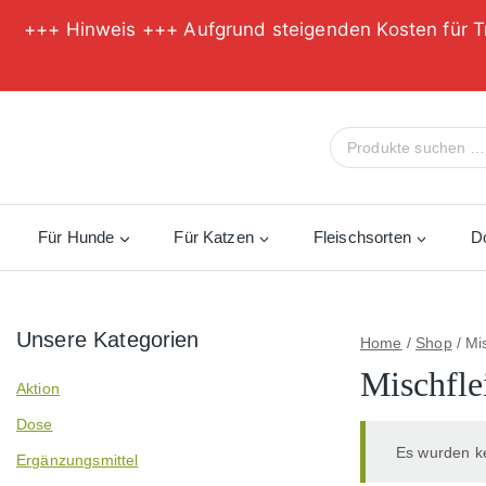
+++ Hinweis +++ Aufgrund steigenden Kosten für T
Zum
Inhalt
Suche
springen
nach:
Für Hunde
Für Katzen
Fleischsorten
D
Unsere Kategorien
Home
/
Shop
/
Mi
Mischfle
Aktion
Dose
Es wurden ke
Ergänzungsmittel