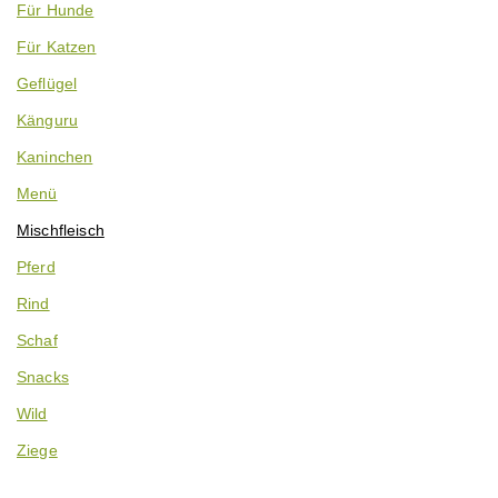
Für Hunde
Für Katzen
Geflügel
Känguru
Kaninchen
Menü
Mischfleisch
Pferd
Rind
Schaf
Snacks
Wild
Ziege