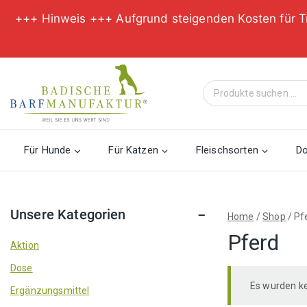
+++ Hinweis +++ Aufgrund steigenden Kosten für T
Zum
Inhalt
Suche
springen
nach:
Für Hunde
Für Katzen
Fleischsorten
D
Unsere Kategorien
Home
/
Shop
/
Pf
Pferd
Aktion
Dose
Es wurden ke
Ergänzungsmittel