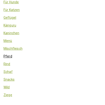
Für Hunde
Für Katzen
Geflügel
Känguru
Kaninchen
Menü
Mischfleisch
Pferd
Rind
Schaf
Snacks
Wild
Ziege