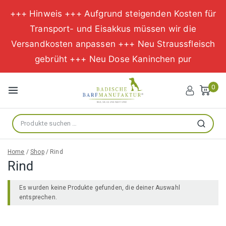
+++ Hinweis +++ Aufgrund steigenden Kosten für
Transport- und Eisakkus müssen wir die
Versandkosten anpassen +++ Neu Straussfleisch
gebrüht +++ Neu Dose Kaninchen pur
Zum
Inhalt
0
springen
Suche
Suchen
nach:
Home
/
Shop
/
Rind
Rind
Es wurden keine Produkte gefunden, die deiner Auswahl
entsprechen.