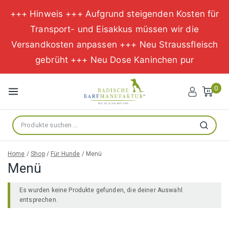
+++ Hinweis +++ Aufgrund steigenden Kosten für
Transport- und Eisakkus müssen wir die
Versandkosten anpassen +++ Neu Straussfleisch
gebrüht +++ Neu Dose Kaninchen pur
Zum
Inhalt
0
springen
Suche
Suchen
nach:
Home
/
Shop
/
Für Hunde
/
Menü
Menü
Es wurden keine Produkte gefunden, die deiner Auswahl
entsprechen.