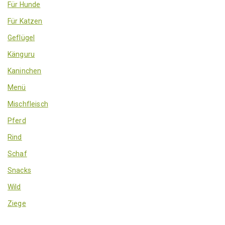
Für Hunde
Für Katzen
Geflügel
Känguru
Kaninchen
Menü
Mischfleisch
Pferd
Rind
Schaf
Snacks
Wild
Ziege