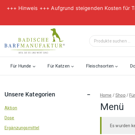
+++ Hinweis +++ Aufgrund steigenden Kosten für T
Zum
Inhalt
Suche
springen
nach:
Für Hunde
Für Katzen
Fleischsorten
D
Unsere Kategorien
Home
/
Shop
/
Fü
Menü
Aktion
Dose
Es wurden ke
Ergänzungsmittel