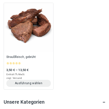
Straußfleisch, gebrüht
0
3,50
€
–
13,50
€
Preisspanne: 3,50 € bis 13,50 €
out
of
Enthält 7% MwSt.
5
zzgl.
Versand
Ausführung wählen
Dieses
Produkt
weist
Unsere Kategorien
mehrere
Varianten