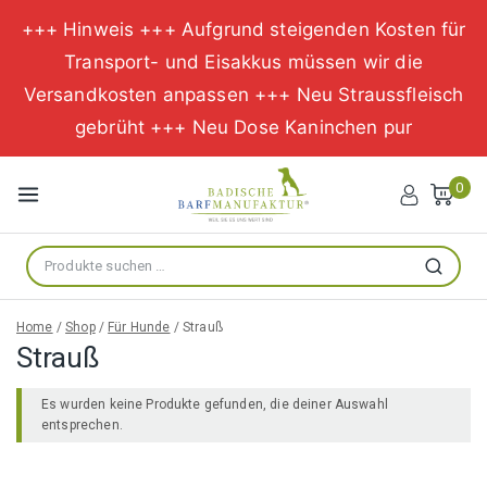
+++ Hinweis +++ Aufgrund steigenden Kosten für
Transport- und Eisakkus müssen wir die
Versandkosten anpassen +++ Neu Straussfleisch
gebrüht +++ Neu Dose Kaninchen pur
Zum
Inhalt
0
springen
Suche
Suchen
nach:
Home
/
Shop
/
Für Hunde
/
Strauß
Strauß
Es wurden keine Produkte gefunden, die deiner Auswahl
entsprechen.