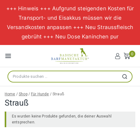
+++ Hinweis +++ Aufgrund steigenden Kosten für
Transport- und Eisakkus müssen wir die
Versandkosten anpassen +++ Neu Straussfleisch
gebrüht +++ Neu Dose Kaninchen pur
Zum
Inhalt
0
springen
Suche
Suchen
nach:
Home
/
Shop
/
Für Hunde
/
Strauß
Strauß
Es wurden keine Produkte gefunden, die deiner Auswahl
entsprechen.