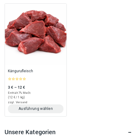
Kängurufleisch
0
3
€
–
12
€
Preisspanne: 3 € bis 12 €
out
of
Enthält 7% MwSt.
5
(
12
€
/ 1 kg)
zzgl.
Versand
Ausführung wählen
Dieses
Produkt
weist
Unsere Kategorien
mehrere