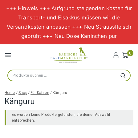
+++ Hinweis +++ Aufgrund steigenden Kosten für
Transport- und Eisakkus müssen wir die
Versandkosten anpassen +++ Neu Straussfleisch
gebrüht +++ Neu Dose Kaninchen pur
Zum
Inhalt
0
springen
Suche
Suchen
nach:
Home
/
Shop
/
Für Katzen
/
Känguru
Känguru
Es wurden keine Produkte gefunden, die deiner Auswahl
entsprechen.