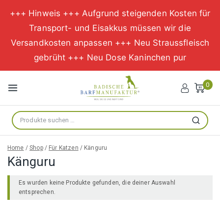
+++ Hinweis +++ Aufgrund steigenden Kosten für
Transport- und Eisakkus müssen wir die
Versandkosten anpassen +++ Neu Straussfleisch
gebrüht +++ Neu Dose Kaninchen pur
Zum
Inhalt
0
springen
Suche
Suchen
nach:
Home
/
Shop
/
Für Katzen
/
Känguru
Känguru
Es wurden keine Produkte gefunden, die deiner Auswahl
entsprechen.