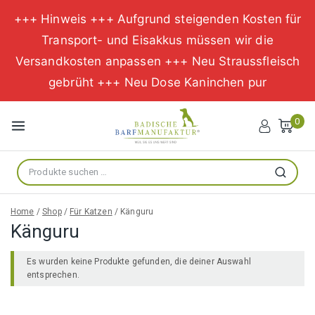
+++ Hinweis +++ Aufgrund steigenden Kosten für
Transport- und Eisakkus müssen wir die
Versandkosten anpassen +++ Neu Straussfleisch
gebrüht +++ Neu Dose Kaninchen pur
Zum
Inhalt
0
springen
Suche
Suchen
nach:
Home
/
Shop
/
Für Katzen
/
Känguru
Känguru
Es wurden keine Produkte gefunden, die deiner Auswahl
entsprechen.