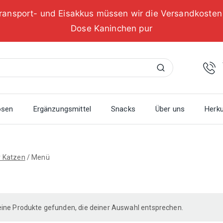
ransport- und Eisakkus müssen wir die Versandkoste
Dose Kaninchen pur
Suchen
osen
Ergänzungsmittel
Snacks
Über uns
Herku
r Katzen
/
Menü
ine Produkte gefunden, die deiner Auswahl entsprechen.