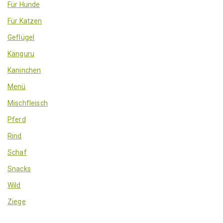
Für Hunde
Für Katzen
Geflügel
Känguru
Kaninchen
Menü
Mischfleisch
Pferd
Rind
Schaf
Snacks
Wild
Ziege