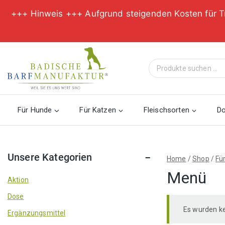
+++ Hinweis +++ Aufgrund steigenden Kosten für T
Zum
Inhalt
Suche
springen
nach:
Für Hunde
Für Katzen
Fleischsorten
D
Unsere Kategorien
Home
/
Shop
/
Fü
Menü
Aktion
Dose
Es wurden ke
Ergänzungsmittel