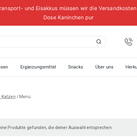
ransport- und Eisakkus müssen wir die Versandkoste
Dose Kaninchen pur
Suchen
osen
Ergänzungsmittel
Snacks
Über uns
Herku
r Katzen
/
Menü
ine Produkte gefunden, die deiner Auswahl entsprechen.