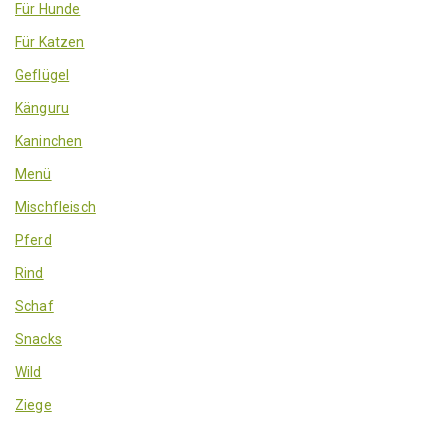
Für Hunde
Für Katzen
Geflügel
Känguru
Kaninchen
Menü
Mischfleisch
Pferd
Rind
Schaf
Snacks
Wild
Ziege