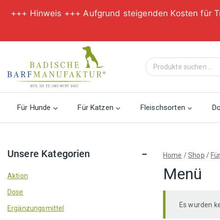
+++ Hinweis +++ Aufgrund steigenden Kosten für T
Zum
Inhalt
Suche
springen
nach:
Für Hunde
Für Katzen
Fleischsorten
D
Unsere Kategorien
Home
/
Shop
/
Fü
Menü
Aktion
Dose
Es wurden ke
Ergänzungsmittel