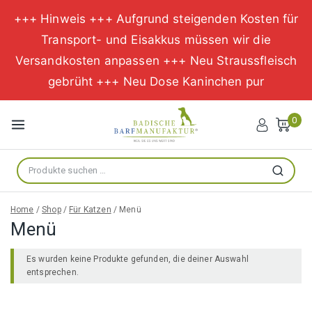
+++ Hinweis +++ Aufgrund steigenden Kosten für
Transport- und Eisakkus müssen wir die
Versandkosten anpassen +++ Neu Straussfleisch
gebrüht +++ Neu Dose Kaninchen pur
Zum
Inhalt
0
springen
Suche
Suchen
nach:
Home
/
Shop
/
Für Katzen
/
Menü
Menü
Es wurden keine Produkte gefunden, die deiner Auswahl
entsprechen.