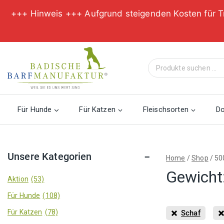
+++ Hinweis +++ Aufgrund steigenden Kosten für T
Zum
Inhalt
Suche
springen
nach:
Für Hunde
Für Katzen
Fleischsorten
D
Unsere Kategorien
Home
/
Shop
/
50
Gewicht
Aktion
(53)
Für Hunde
(108)
Für Katzen
(78)
Schaf