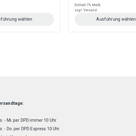
3,50 €
1,60 €
Enthält 7% MwSt.
bis
bis
zzgl.
Versand
13,50 €
3 €
führung wählen
Ausführung wählen
Dieses
Produkt
weist
mehrere
Varianten
auf.
Die
Optionen
können
auf
der
Produktseite
ersandtage:
gewählt
werden
. - Mi. per DPD immer 10 Uhr
. - Do. per DPD Express 10 Uhr