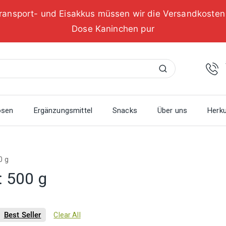
ransport- und Eisakkus müssen wir die Versandkoste
Dose Kaninchen pur
Suchen
osen
Ergänzungsmittel
Snacks
Über uns
Herku
0 g
:
500 g
Best Seller
Clear All