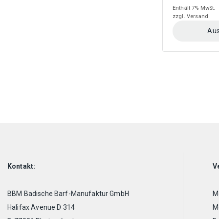
Enthält 7% MwSt.
zzgl.
Versand
Aus
Dieses
Produkt
weist
mehrere
Varianten
auf.
Die
Optionen
können
auf
der
Produktseite
Kontakt:
V
gewählt
werden
BBM Badische Barf-Manufaktur GmbH
Mo
Halifax Avenue D 314
Mo