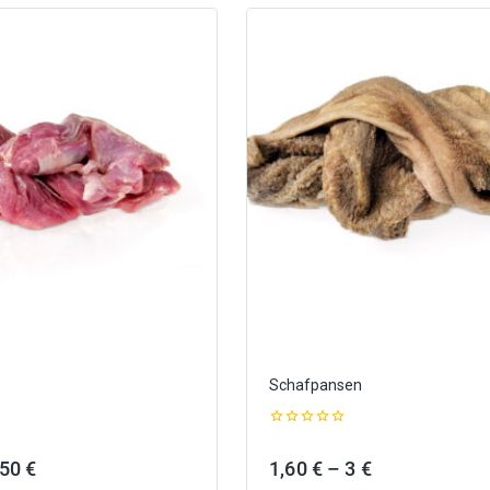
Schafpansen
0
out
Preisspanne:
Preisspanne:
,50
€
1,60
€
–
3
€
of
5