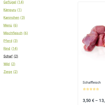
Geflügel
(14)
Känguru
(1)
Kaninchen
(3)
Menü
(6)
Mischfleisch
(6)
Pferd
(3)
Rind
(14)
Schaf
(2)
Wild
(2)
Ziege
(2)
Schaffleisch
0
out
3,50
€
–
13
of
5