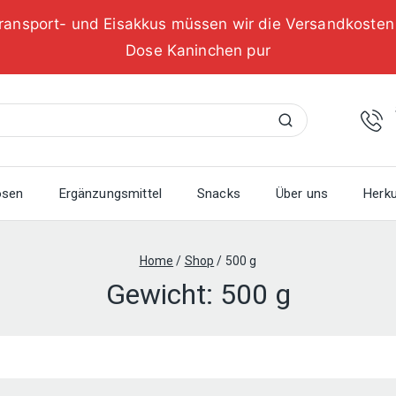
ransport- und Eisakkus müssen wir die Versandkoste
Dose Kaninchen pur
Suchen
osen
Ergänzungsmittel
Snacks
Über uns
Herku
Home
/
Shop
/
500 g
Gewicht:
500 g