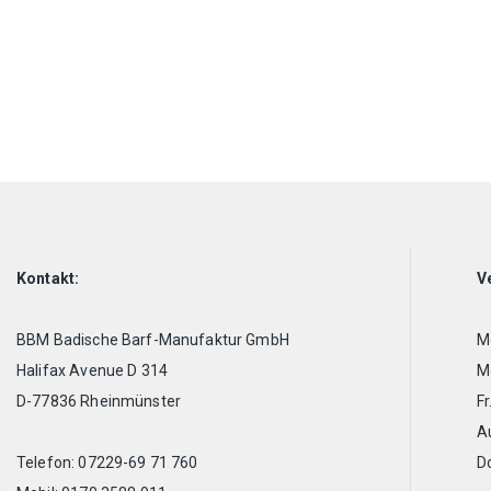
Kontakt:
V
BBM Badische Barf-Manufaktur GmbH
Mo
Halifax Avenue D 314
Mo
D-77836 Rheinmünster
Fr
A
Telefon: 07229-69 71 760
D