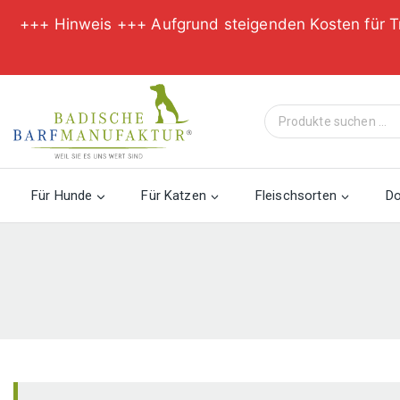
+++ Hinweis +++ Aufgrund steigenden Kosten für T
Zum
Inhalt
Suche
springen
nach:
Für Hunde
Für Katzen
Fleischsorten
D