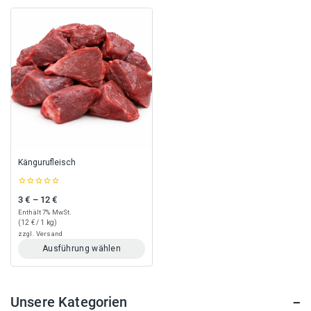
Kängurufleisch
0
3
€
–
12
€
Preisspanne: 3 € bis 12 €
out
of
Enthält 7% MwSt.
5
(
12
€
/ 1 kg)
zzgl.
Versand
Ausführung wählen
Dieses
Produkt
weist
Unsere Kategorien
mehrere