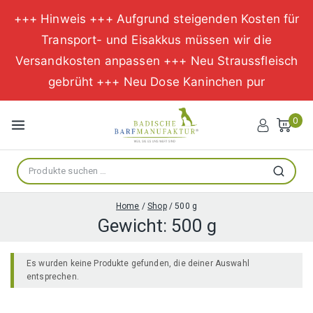
+++ Hinweis +++ Aufgrund steigenden Kosten für
Transport- und Eisakkus müssen wir die
Versandkosten anpassen +++ Neu Straussfleisch
gebrüht +++ Neu Dose Kaninchen pur
Zum
Inhalt
0
springen
Suche
Suchen
nach:
Home
/
Shop
/
500 g
Gewicht:
500 g
Es wurden keine Produkte gefunden, die deiner Auswahl
entsprechen.