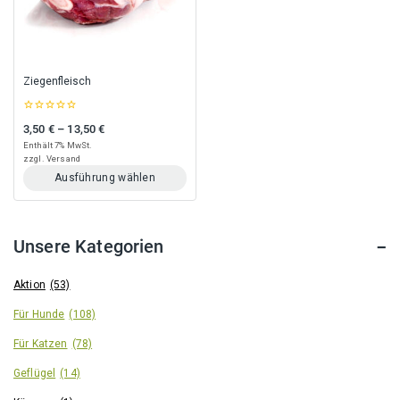
können
können
auf
auf
der
der
Produktseite
Produktseite
gewählt
gewählt
Ziegenfleisch
werden
werden
0
3,50
€
–
13,50
€
Preisspanne: 3,50 € bis 13,50 €
out
of
Enthält 7% MwSt.
5
zzgl.
Versand
Ausführung wählen
Dieses
Produkt
weist
Unsere Kategorien
mehrere
Varianten
auf.
Aktion
(53)
Die
Für Hunde
(108)
Optionen
können
Für Katzen
(78)
auf
der
Geflügel
(14)
Produktseite