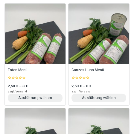
Enten Menü
Ganzes Huhn Menü
0
0
2,50
€
–
8
€
2,50
€
–
8
€
Preisspanne: 2,50 € bis 8 €
Preisspanne: 2,50 € bis 8 €
out
out
of
of
zzgl.
Versand
zzgl.
Versand
5
5
Ausführung wählen
Ausführung wählen
Dieses
Dieses
Produkt
Produkt
weist
weist
mehrere
mehrere
Varianten
Varianten
auf.
auf.