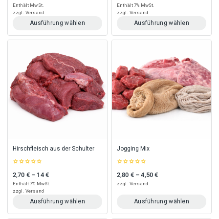
of
of
Enthält MwSt.
Enthält 7% MwSt.
5
5
zzgl.
Versand
zzgl.
Versand
Ausführung wählen
Ausführung wählen
Dieses
Dieses
Produkt
Produkt
weist
weist
mehrere
mehrere
Varianten
Varianten
auf.
auf.
Die
Die
Optionen
Optionen
können
können
auf
auf
der
der
Produktseite
Produktseite
gewählt
gewählt
Hirschfleisch aus der Schulter
Jogging Mix
werden
werden
0
0
2,70
€
–
14
€
2,80
€
–
4,50
€
Preisspanne: 2,70 € bis 14 €
Preisspanne: 2,80 € bis 4,50 €
out
out
of
of
Enthält 7% MwSt.
zzgl.
Versand
5
5
zzgl.
Versand
Ausführung wählen
Ausführung wählen
Dieses
Dieses