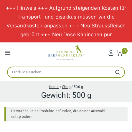
+++ Hinweis +++ Aufgrund steigenden Kosten für
Transport- und Eisakkus müssen wir die
Versandkosten anpassen +++ Neu Straussfleisch
gebrüht +++ Neu Dose Kaninchen pur
Zum
Inhalt
0
springen
Suche
Suchen
nach:
Home
/
Shop
/
500 g
Gewicht:
500 g
Es wurden keine Produkte gefunden, die deiner Auswahl
entsprechen.