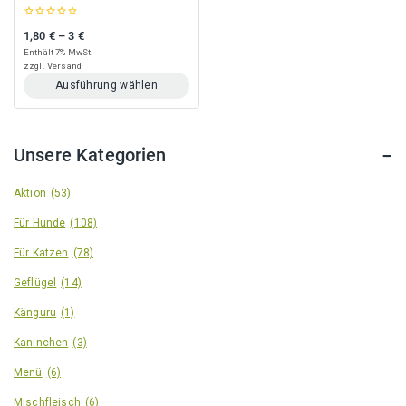
0
1,80
€
–
3
€
Preisspanne: 1,80 € bis 3 €
out
of
Enthält 7% MwSt.
5
zzgl.
Versand
Ausführung wählen
Dieses
Produkt
weist
Unsere Kategorien
mehrere
Varianten
auf.
Aktion
(53)
Die
Für Hunde
(108)
Optionen
können
Für Katzen
(78)
auf
der
Geflügel
(14)
Produktseite
gewählt
Känguru
(1)
werden
Kaninchen
(3)
Menü
(6)
Mischfleisch
(6)