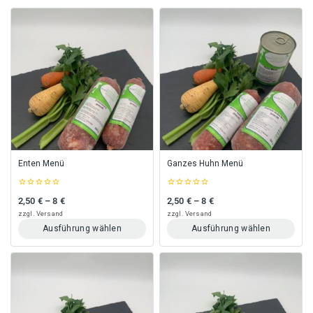
Enten Menü
Ganzes Huhn Menü
0
0
2,50
€
–
8
€
2,50
€
–
8
€
Preisspanne: 2,50 € bis 8 €
Preisspanne: 2,50 € bis 8 €
out
out
of
of
zzgl.
Versand
zzgl.
Versand
5
5
Ausführung wählen
Ausführung wählen
Dieses
Dieses
Produkt
Produkt
weist
weist
mehrere
mehrere
Varianten
Varianten
auf.
auf.