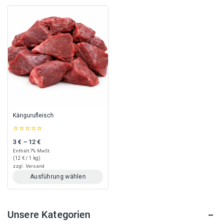
Kängurufleisch
0
3
€
–
12
€
Preisspanne: 3 € bis 12 €
out
of
Enthält 7% MwSt.
5
(
12
€
/ 1 kg)
zzgl.
Versand
Ausführung wählen
Dieses
Produkt
weist
Unsere Kategorien
mehrere