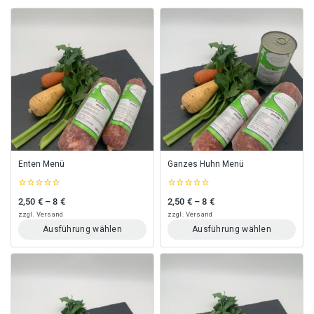
Enten Menü
Ganzes Huhn Menü
0
0
2,50
€
–
8
€
2,50
€
–
8
€
Preisspanne: 2,50 € bis 8 €
Preisspanne: 2,50 € bis 8 €
out
out
of
of
zzgl.
Versand
zzgl.
Versand
5
5
Ausführung wählen
Ausführung wählen
Dieses
Dieses
Produkt
Produkt
weist
weist
mehrere
mehrere
Varianten
Varianten
auf.
auf.