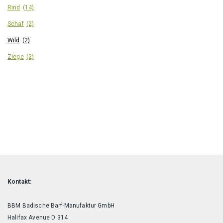
Rind
(14)
Schaf
(2)
Wild
(2)
Ziege
(2)
Kontakt:
BBM Badische Barf-Manufaktur GmbH
Halifax Avenue D 314