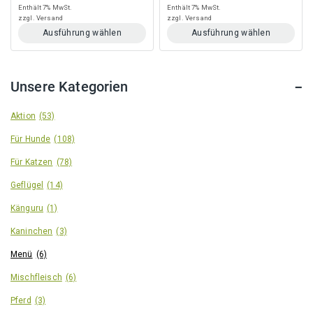
of
of
Enthält 7% MwSt.
Enthält 7% MwSt.
5
5
zzgl.
Versand
zzgl.
Versand
Ausführung wählen
Ausführung wählen
Dieses
Dieses
Produkt
Produkt
weist
weist
Unsere Kategorien
mehrere
mehrere
Varianten
Varianten
auf.
auf.
Aktion
(53)
Die
Die
Für Hunde
(108)
Optionen
Optionen
können
können
Für Katzen
(78)
auf
auf
der
der
Geflügel
(14)
Produktseite
Produktseite
gewählt
gewählt
Känguru
(1)
werden
werden
Kaninchen
(3)
Menü
(6)
Mischfleisch
(6)
Pferd
(3)