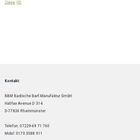
Ziege
(2)
Kontakt:
BBM Badische Barf-Manufaktur GmbH
Halifax Avenue D 314
D-77836 Rheinmünster
Telefon: 07229-69 71 760
Mobil: 0170 3588 911