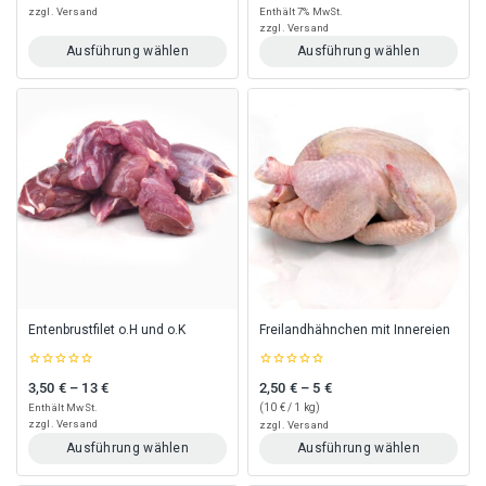
of
of
zzgl.
Versand
Enthält 7% MwSt.
5
5
zzgl.
Versand
Ausführung wählen
Ausführung wählen
Dieses
Dieses
Produkt
Produkt
weist
weist
mehrere
mehrere
Varianten
Varianten
auf.
auf.
Die
Die
Optionen
Optionen
können
können
auf
auf
der
der
Produktseite
Produktseite
gewählt
gewählt
Entenbrustfilet o.H und o.K
Freilandhähnchen mit Innereien
werden
werden
0
0
3,50
€
–
13
€
2,50
€
–
5
€
Preisspanne: 3,50 € bis 13 €
Preisspanne: 2,50 € bis 5 €
out
out
of
of
Enthält MwSt.
(
10
€
/ 1 kg)
5
5
zzgl.
Versand
zzgl.
Versand
Ausführung wählen
Ausführung wählen
Dieses
Dieses