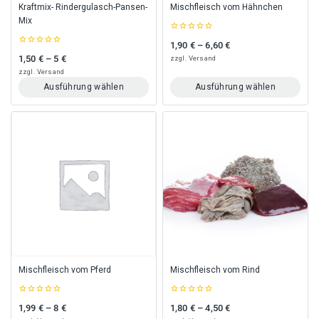
gewählt
gewählt
Kraftmix- Rindergulasch-Pansen-
Mischfleisch vom Hähnchen
werden
werden
Mix
0
1,90
€
–
6,60
€
Preisspanne: 1,90 € bis 6,60 €
out
0
of
1,50
€
–
5
€
zzgl.
Versand
Preisspanne: 1,50 € bis 5 €
out
5
of
zzgl.
Versand
5
Ausführung wählen
Ausführung wählen
Dieses
Dieses
Produkt
Produkt
weist
weist
mehrere
mehrere
Varianten
Varianten
auf.
auf.
Die
Die
Optionen
Optionen
können
können
auf
auf
der
der
Produktseite
Produktseite
gewählt
gewählt
Mischfleisch vom Pferd
Mischfleisch vom Rind
werden
werden
0
0
1,99
€
–
8
€
1,80
€
–
4,50
€
Preisspanne: 1,99 € bis 8 €
Preisspanne: 1,80 € bis 4,50 €
out
out
of
of