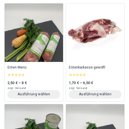
Enten Menü
Entenkarkasse gewolft
0
0
2,50
€
–
8
€
1,70
€
–
6,50
€
Preisspanne: 2,50 € bis 8 €
Preisspanne: 1,70 € bis 6,50 €
out
out
of
of
zzgl.
Versand
zzgl.
Versand
5
5
Ausführung wählen
Ausführung wählen
Dieses
Dieses
Produkt
Produkt
weist
weist
mehrere
mehrere
Varianten
Varianten
auf.
auf.