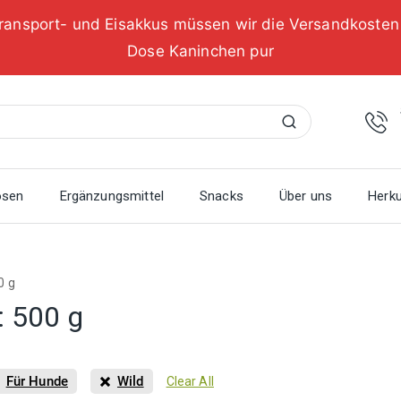
ransport- und Eisakkus müssen wir die Versandkoste
Dose Kaninchen pur
Suchen
osen
Ergänzungsmittel
Snacks
Über uns
Herku
0 g
:
500 g
Für Hunde
Wild
Clear All