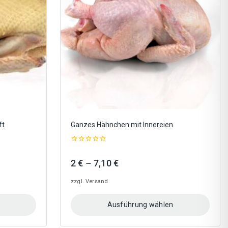
Optionen
können
auf
der
Produktseite
gewählt
werden
ft
Ganzes Hähnchen mit Innereien
0
out
Preisspanne:
2
€
–
7,10
€
of
5
2 €
zzgl.
Versand
bis
7,10 €
Ausführung wählen
Dieses