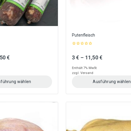
gewählt
werden
Putenfleisch
0
out
Preisspanne:
Preisspanne
,50
€
3
€
–
11,50
€
of
5
2,80 €
3 €
Enthält 7% MwSt.
bis
bis
zzgl.
Versand
10,50 €
11,50 €
führung wählen
Ausführung wählen
Dieses
Produkt
weist
mehrere
Varianten
auf.
Die