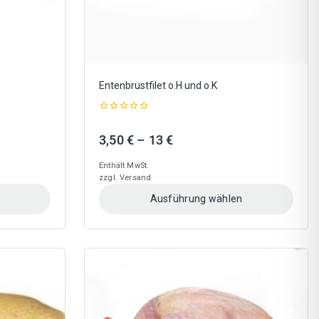
gewählt
werden
Entenbrustfilet o.H und o.K
0
out
:
Preisspanne:
3,50
€
–
13
€
of
5
3,50 €
Enthält MwSt.
bis
zzgl.
Versand
13 €
Ausführung wählen
Dieses
Produkt
weist
mehrere
Varianten
auf.
Die