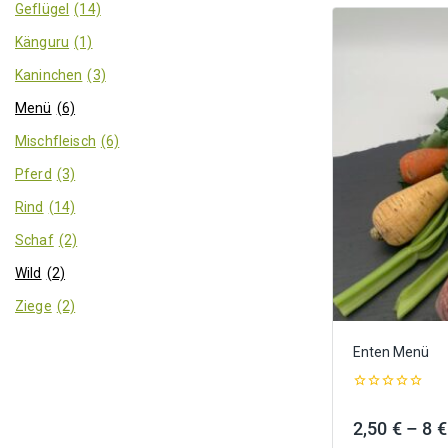
Geflügel
(14)
Känguru
(1)
Kaninchen
(3)
Menü
(6)
Mischfleisch
(6)
Pferd
(3)
Rind
(14)
Schaf
(2)
Wild
(2)
Ziege
(2)
Enten Menü
0
out
2,50
€
–
8
€
of
5