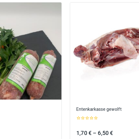
Entenkarkasse gewolft
0
out
Preisspanne:
Preisspan
1,70
€
–
6,50
€
of
5