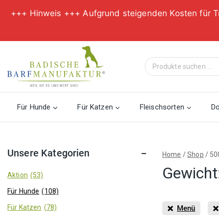
+++ Hinweis +++ Aufgrund steigenden Kosten für T
Zum
Inhalt
Suche
springen
nach:
Für Hunde
Für Katzen
Fleischsorten
D
Unsere Kategorien
Home
/
Shop
/
50
Gewicht
Aktion
(53)
Für Hunde
(108)
Für Katzen
(78)
Menü