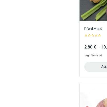
gewählt
werden
Pferd Menü
0
out
2,80
€
–
10
of
5
zzgl.
Versand
Aus
Dieses
Produkt
weist
mehrere
Varianten
auf.
Die