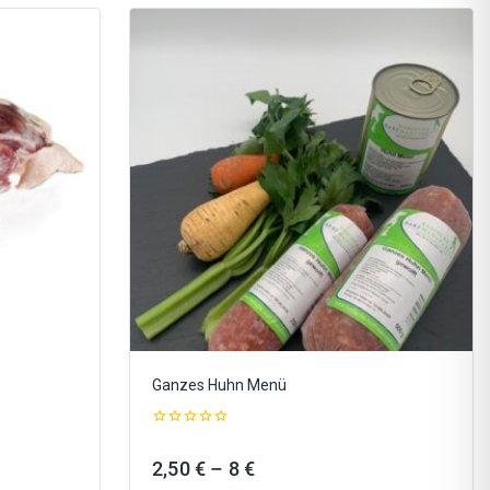
Ganzes Huhn Menü
0
out
ne:
Preisspanne:
2,50
€
–
8
€
of
5