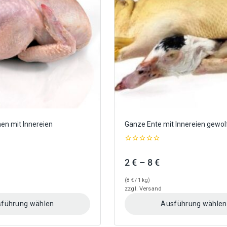
Optionen
können
auf
der
Produktseite
gewählt
werden
en mit Innereien
Ganze Ente mit Innereien gewol
0
out
Preisspanne:
Preisspanne:
2
€
–
8
€
of
5
2,50 €
2 €
(
8
€
/ 1 kg)
bis
bis
zzgl.
Versand
5 €
8 €
führung wählen
Ausführung wählen
Dieses