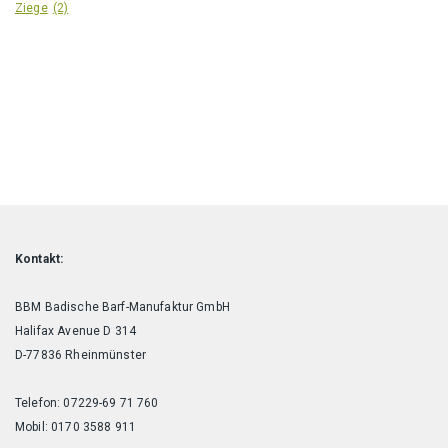
Ziege
(2)
Kontakt:
BBM Badische Barf-Manufaktur GmbH
Halifax Avenue D 314
D-77836 Rheinmünster
Telefon: 07229-69 71 760
Mobil: 0170 3588 911