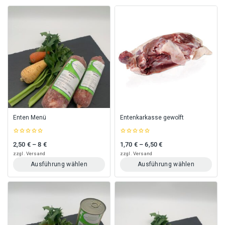
Enten Menü
Entenkarkasse gewolft
0
0
2,50
€
–
8
€
1,70
€
–
6,50
€
Preisspanne: 2,50 € bis 8 €
Preisspanne: 1,70 € bis 6,50 €
out
out
of
of
zzgl.
Versand
zzgl.
Versand
5
5
Ausführung wählen
Ausführung wählen
Dieses
Dieses
Produkt
Produkt
weist
weist
mehrere
mehrere
Varianten
Varianten
auf.
auf.