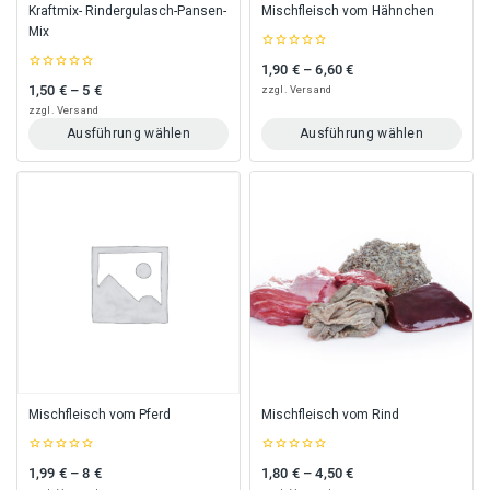
gewählt
gewählt
Kraftmix- Rindergulasch-Pansen-
Mischfleisch vom Hähnchen
werden
werden
Mix
0
1,90
€
–
6,60
€
Preisspanne: 1,90 € bis 6,60 €
out
0
of
1,50
€
–
5
€
zzgl.
Versand
Preisspanne: 1,50 € bis 5 €
out
5
of
zzgl.
Versand
5
Ausführung wählen
Ausführung wählen
Dieses
Dieses
Produkt
Produkt
weist
weist
mehrere
mehrere
Varianten
Varianten
auf.
auf.
Die
Die
Optionen
Optionen
können
können
auf
auf
der
der
Produktseite
Produktseite
gewählt
gewählt
Mischfleisch vom Pferd
Mischfleisch vom Rind
werden
werden
0
0
1,99
€
–
8
€
1,80
€
–
4,50
€
Preisspanne: 1,99 € bis 8 €
Preisspanne: 1,80 € bis 4,50 €
out
out
of
of