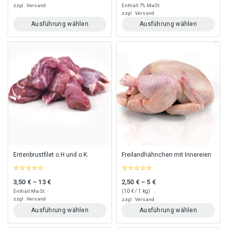
of
of
zzgl.
Versand
Enthält 7% MwSt.
5
5
zzgl.
Versand
Ausführung wählen
Ausführung wählen
Dieses
Dieses
Produkt
Produkt
weist
weist
mehrere
mehrere
Varianten
Varianten
auf.
auf.
Die
Die
Optionen
Optionen
können
können
auf
auf
der
der
Produktseite
Produktseite
gewählt
gewählt
Entenbrustfilet o.H und o.K
Freilandhähnchen mit Innereien
werden
werden
0
0
3,50
€
–
13
€
2,50
€
–
5
€
Preisspanne: 3,50 € bis 13 €
Preisspanne: 2,50 € bis 5 €
out
out
of
of
Enthält MwSt.
(
10
€
/ 1 kg)
5
5
zzgl.
Versand
zzgl.
Versand
Ausführung wählen
Ausführung wählen
Dieses
Dieses