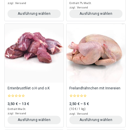
of
of
zzgl.
Versand
Enthält 7% MwSt.
5
5
zzgl.
Versand
Ausführung wählen
Ausführung wählen
Dieses
Dieses
Produkt
Produkt
weist
weist
mehrere
mehrere
Varianten
Varianten
auf.
auf.
Die
Die
Optionen
Optionen
können
können
auf
auf
der
der
Produktseite
Produktseite
gewählt
gewählt
Entenbrustfilet o.H und o.K
Freilandhähnchen mit Innereien
werden
werden
0
0
3,50
€
–
13
€
2,50
€
–
5
€
Preisspanne: 3,50 € bis 13 €
Preisspanne: 2,50 € bis 5 €
out
out
of
of
Enthält MwSt.
(
10
€
/ 1 kg)
5
5
zzgl.
Versand
zzgl.
Versand
Ausführung wählen
Ausführung wählen
Dieses
Dieses