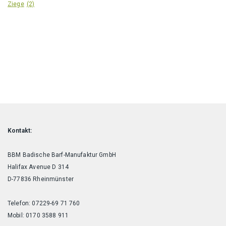
Ziege
(2)
Kontakt:
BBM Badische Barf-Manufaktur GmbH
Halifax Avenue D 314
D-77836 Rheinmünster
Telefon: 07229-69 71 760
Mobil: 0170 3588 911