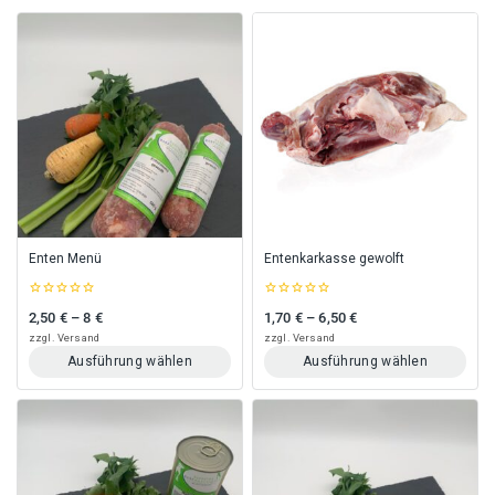
Enten Menü
Entenkarkasse gewolft
0
0
2,50
€
–
8
€
1,70
€
–
6,50
€
Preisspanne: 2,50 € bis 8 €
Preisspanne: 1,70 € bis 6,50 €
out
out
of
of
zzgl.
Versand
zzgl.
Versand
5
5
Ausführung wählen
Ausführung wählen
Dieses
Dieses
Produkt
Produkt
weist
weist
mehrere
mehrere
Varianten
Varianten
auf.
auf.