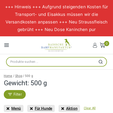
+++ Hinweis +++ Aufgrund steigenden Kosten für
Transport- und Eisakkus müssen wir die
Versandkosten anpassen +++ Neu Straussfleisch
gebrüht +++ Neu Dose Kaninchen pur
Zum
Inhalt
0
springen
Suche
Suchen
nach:
Home
/
Shop
/
500 g
Gewicht:
500 g
Filter
Menü
Für Hunde
Aktion
Clear All