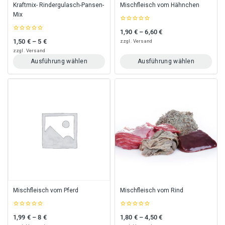
gewählt
gewählt
Kraftmix- Rindergulasch-Pansen-
Mischfleisch vom Hähnchen
werden
werden
Mix
0
1,90
€
–
6,60
€
Preisspanne: 1,90 € bis 6,60 €
out
0
of
1,50
€
–
5
€
zzgl.
Versand
Preisspanne: 1,50 € bis 5 €
out
5
of
zzgl.
Versand
5
Ausführung wählen
Ausführung wählen
Dieses
Dieses
Produkt
Produkt
weist
weist
mehrere
mehrere
Varianten
Varianten
auf.
auf.
Die
Die
Optionen
Optionen
können
können
auf
auf
der
der
Produktseite
Produktseite
gewählt
gewählt
Mischfleisch vom Pferd
Mischfleisch vom Rind
werden
werden
0
0
1,99
€
–
8
€
1,80
€
–
4,50
€
Preisspanne: 1,99 € bis 8 €
Preisspanne: 1,80 € bis 4,50 €
out
out
of
of