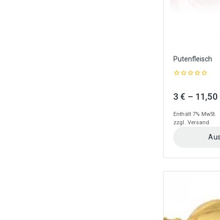
gewählt
werden
Putenfleisch
0
out
3
€
–
11,50
of
5
Enthält 7% MwSt.
zzgl.
Versand
Aus
Dieses
Produkt
weist
mehrere
Varianten
auf.
Die