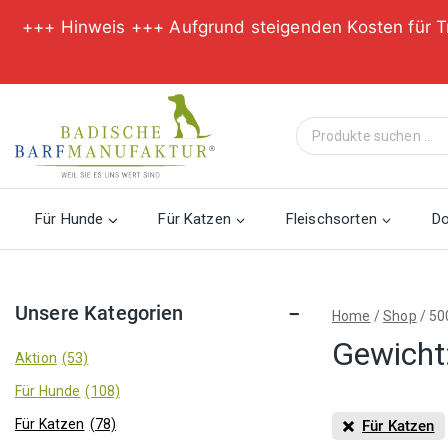
+++ Hinweis +++ Aufgrund steigenden Kosten für T
Zum
Inhalt
Suche
springen
nach:
Für Hunde
Für Katzen
Fleischsorten
D
Unsere Kategorien
Home
/
Shop
/
50
Gewicht
Aktion
(53)
Für Hunde
(108)
Für Katzen
(78)
Für Katzen