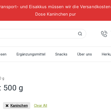
ransport- und Eisakkus müssen wir die Versandkoste
Dose Kaninchen pur
Suchen
osen
Ergänzungsmittel
Snacks
Über uns
Herku
0 g
:
500 g
Kaninchen
Clear All