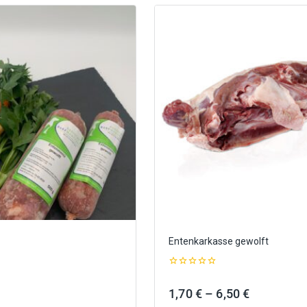
Entenkarkasse gewolft
0
out
Preisspanne:
Preisspan
1,70
€
–
6,50
€
of
5