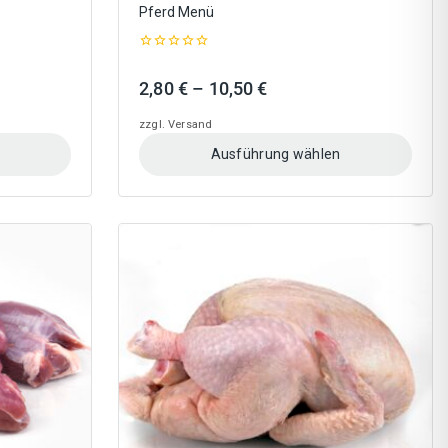
Pferd Menü
0
out
Preisspanne:
2,80
€
–
10,50
€
of
5
2,80 €
zzgl.
Versand
bis
Ausführung wählen
10,50 €
Dieses
Produkt
weist
mehrere
Varianten
auf.
Die
Optionen
können
auf
der
Produktseite