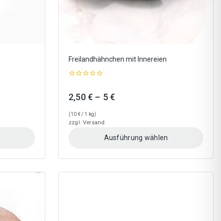
gewählt
werden
Freilandhähnchen mit Innereien
0
out
:
Preisspanne:
2,50
€
–
5
€
of
5
2,50 €
(
10
€
/ 1 kg)
bis
zzgl.
Versand
5 €
Ausführung wählen
Dieses
Produkt
weist
mehrere
Varianten
auf.
Die