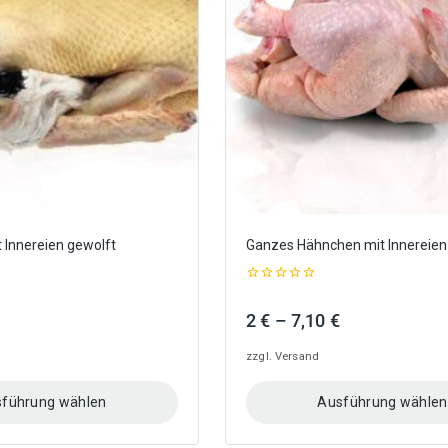
Optionen
können
auf
der
Produktseite
gewählt
werden
 Innereien gewolft
Ganzes Hähnchen mit Innereien
0
out
eisspanne:
Preisspanne:
2
€
–
7,10
€
of
5
2 €
zzgl.
Versand
bis
7,10 €
führung wählen
Ausführung wählen
Dieses