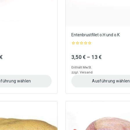
gewählt
werden
Entenbrustfilet o.H und o.K
0
out
Preisspanne:
Preisspanne
€
3,50
€
–
13
€
of
5
3 €
3,50 €
Enthält MwSt.
bis
bis
zzgl.
Versand
11,50 €
13 €
führung wählen
Ausführung wählen
Dieses
Produkt
weist
mehrere
Varianten
auf.
Die