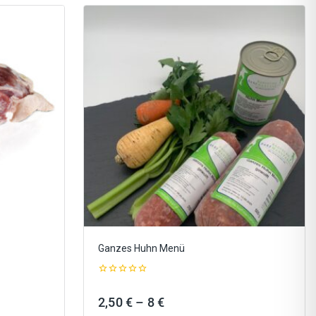
Ganzes Huhn Menü
0
out
ne:
Preisspanne:
2,50
€
–
8
€
of
5