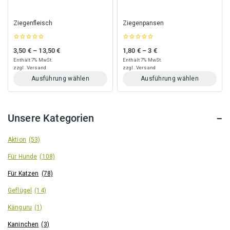
der
der
Produktseite
Produktseite
gewählt
gewählt
Ziegenfleisch
Ziegenpansen
werden
werden
0
0
3,50
€
–
13,50
€
1,80
€
–
3
€
Preisspanne: 3,50 € bis 13,50 €
Preisspanne: 1,80 € bis 3 €
out
out
of
of
Enthält 7% MwSt.
Enthält 7% MwSt.
5
5
zzgl.
Versand
zzgl.
Versand
Ausführung wählen
Ausführung wählen
Dieses
Dieses
Produkt
Produkt
weist
weist
Unsere Kategorien
mehrere
mehrere
Varianten
Varianten
auf.
auf.
Aktion
(53)
Die
Die
Für Hunde
(108)
Optionen
Optionen
können
können
Für Katzen
(78)
auf
auf
der
der
Geflügel
(14)
Produktseite
Produktseite
gewählt
gewählt
Känguru
(1)
werden
werden
Kaninchen
(3)