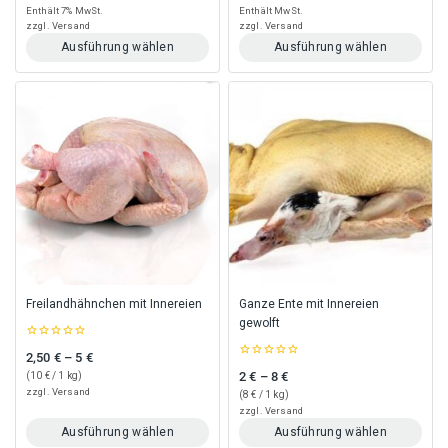
of
of
Enthält 7% MwSt.
Enthält MwSt.
5
5
zzgl.
Versand
zzgl.
Versand
Ausführung wählen
Ausführung wählen
Dieses
Dieses
Produkt
Produkt
weist
weist
mehrere
mehrere
Varianten
Varianten
auf.
auf.
Die
Die
Optionen
Optionen
können
können
auf
auf
der
der
Produktseite
Produktseite
gewählt
gewählt
Freilandhähnchen mit Innereien
Ganze Ente mit Innereien
werden
werden
gewolft
0
2,50
€
–
5
€
Preisspanne: 2,50 € bis 5 €
out
0
of
2
€
–
8
€
(
10
€
/ 1 kg)
Preisspanne: 2 € bis 8 €
out
5
of
zzgl.
Versand
(
8
€
/ 1 kg)
5
zzgl.
Versand
Ausführung wählen
Ausführung wählen