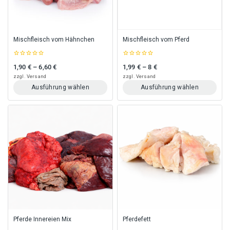
auf
auf
der
der
Produktseite
Produktseite
gewählt
gewählt
Mischfleisch vom Hähnchen
Mischfleisch vom Pferd
werden
werden
0
0
1,90
€
–
6,60
€
1,99
€
–
8
€
Preisspanne: 1,90 € bis 6,60 €
Preisspanne: 1,99 € bis 8 €
out
out
of
of
zzgl.
Versand
zzgl.
Versand
5
5
Ausführung wählen
Ausführung wählen
Dieses
Dieses
Produkt
Produkt
weist
weist
mehrere
mehrere
Varianten
Varianten
auf.
auf.
Die
Die
Optionen
Optionen
können
können
auf
auf
der
der
Produktseite
Produktseite
gewählt
gewählt
Pferde Innereien Mix
Pferdefett
werden
werden