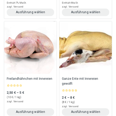
of
of
Enthält 7% MwSt.
Enthält MwSt.
5
5
zzgl.
Versand
zzgl.
Versand
Ausführung wählen
Ausführung wählen
Dieses
Dieses
Produkt
Produkt
weist
weist
mehrere
mehrere
Varianten
Varianten
auf.
auf.
Die
Die
Optionen
Optionen
können
können
auf
auf
der
der
Produktseite
Produktseite
gewählt
gewählt
Freilandhähnchen mit Innereien
Ganze Ente mit Innereien
werden
werden
gewolft
0
2,50
€
–
5
€
Preisspanne: 2,50 € bis 5 €
out
0
of
2
€
–
8
€
(
10
€
/ 1 kg)
Preisspanne: 2 € bis 8 €
out
5
of
zzgl.
Versand
(
8
€
/ 1 kg)
5
zzgl.
Versand
Ausführung wählen
Ausführung wählen