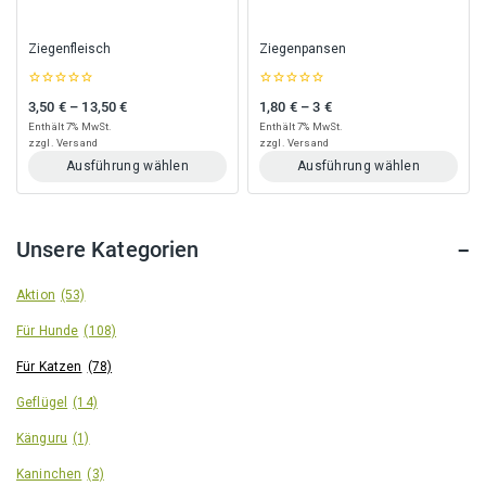
der
der
Produktseite
Produktseite
gewählt
gewählt
Ziegenfleisch
Ziegenpansen
werden
werden
0
0
3,50
€
–
13,50
€
1,80
€
–
3
€
Preisspanne: 3,50 € bis 13,50 €
Preisspanne: 1,80 € bis 3 €
out
out
of
of
Enthält 7% MwSt.
Enthält 7% MwSt.
5
5
zzgl.
Versand
zzgl.
Versand
Ausführung wählen
Ausführung wählen
Dieses
Dieses
Produkt
Produkt
weist
weist
Unsere Kategorien
mehrere
mehrere
Varianten
Varianten
auf.
auf.
Aktion
(53)
Die
Die
Für Hunde
(108)
Optionen
Optionen
können
können
Für Katzen
(78)
auf
auf
der
der
Geflügel
(14)
Produktseite
Produktseite
gewählt
gewählt
Känguru
(1)
werden
werden
Kaninchen
(3)