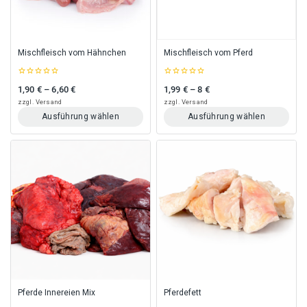
auf
auf
der
der
Produktseite
Produktseite
gewählt
gewählt
Mischfleisch vom Hähnchen
Mischfleisch vom Pferd
werden
werden
0
0
1,90
€
–
6,60
€
1,99
€
–
8
€
Preisspanne: 1,90 € bis 6,60 €
Preisspanne: 1,99 € bis 8 €
out
out
of
of
zzgl.
Versand
zzgl.
Versand
5
5
Ausführung wählen
Ausführung wählen
Dieses
Dieses
Produkt
Produkt
weist
weist
mehrere
mehrere
Varianten
Varianten
auf.
auf.
Die
Die
Optionen
Optionen
können
können
auf
auf
der
der
Produktseite
Produktseite
gewählt
gewählt
Pferde Innereien Mix
Pferdefett
werden
werden