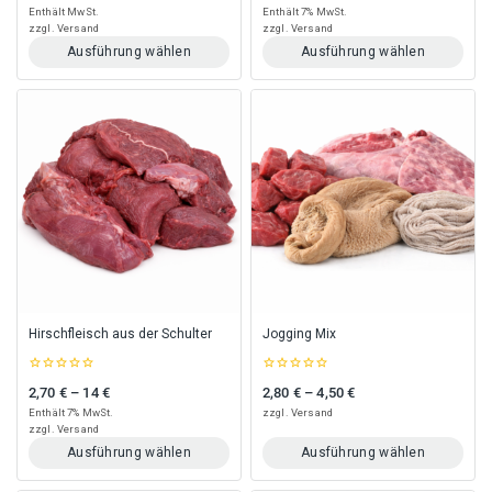
of
of
Enthält MwSt.
Enthält 7% MwSt.
5
5
zzgl.
Versand
zzgl.
Versand
Ausführung wählen
Ausführung wählen
Dieses
Dieses
Produkt
Produkt
weist
weist
mehrere
mehrere
Varianten
Varianten
auf.
auf.
Die
Die
Optionen
Optionen
können
können
auf
auf
der
der
Produktseite
Produktseite
gewählt
gewählt
Hirschfleisch aus der Schulter
Jogging Mix
werden
werden
0
0
2,70
€
–
14
€
2,80
€
–
4,50
€
Preisspanne: 2,70 € bis 14 €
Preisspanne: 2,80 € bis 4,50 €
out
out
of
of
Enthält 7% MwSt.
zzgl.
Versand
5
5
zzgl.
Versand
Ausführung wählen
Ausführung wählen
Dieses
Dieses