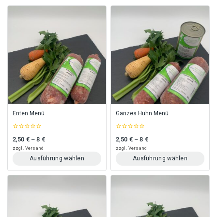
Enten Menü
Ganzes Huhn Menü
0
0
2,50
€
–
8
€
2,50
€
–
8
€
Preisspanne: 2,50 € bis 8 €
Preisspanne: 2,50 € bis 8 €
out
out
of
of
zzgl.
Versand
zzgl.
Versand
5
5
Ausführung wählen
Ausführung wählen
Dieses
Dieses
Produkt
Produkt
weist
weist
mehrere
mehrere
Varianten
Varianten
auf.
auf.