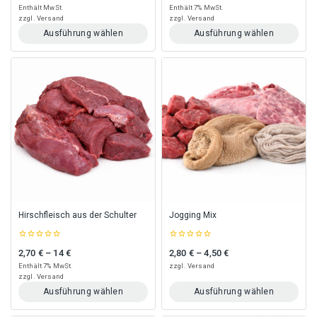
of
of
Enthält MwSt.
Enthält 7% MwSt.
5
5
zzgl.
Versand
zzgl.
Versand
Ausführung wählen
Ausführung wählen
Dieses
Dieses
Produkt
Produkt
weist
weist
mehrere
mehrere
Varianten
Varianten
auf.
auf.
Die
Die
Optionen
Optionen
können
können
auf
auf
der
der
Produktseite
Produktseite
gewählt
gewählt
Hirschfleisch aus der Schulter
Jogging Mix
werden
werden
0
0
2,70
€
–
14
€
2,80
€
–
4,50
€
Preisspanne: 2,70 € bis 14 €
Preisspanne: 2,80 € bis 4,50 €
out
out
of
of
Enthält 7% MwSt.
zzgl.
Versand
5
5
zzgl.
Versand
Ausführung wählen
Ausführung wählen
Dieses
Dieses