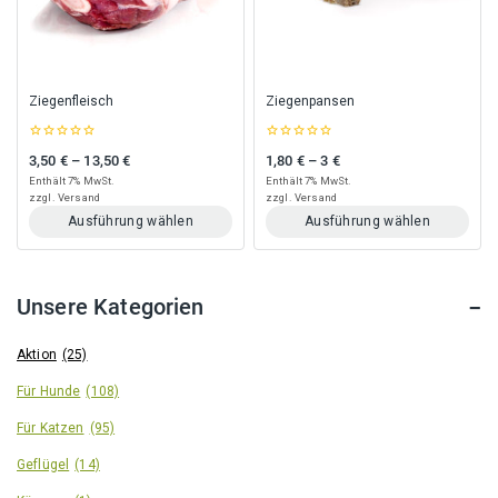
können
können
auf
auf
der
der
Produktseite
Produktseite
gewählt
gewählt
Ziegenfleisch
Ziegenpansen
werden
werden
0
0
3,50
€
–
13,50
€
1,80
€
–
3
€
Preisspanne: 3,50 € bis 13,50 €
Preisspanne: 1,80 € bis 3 €
out
out
of
of
Enthält 7% MwSt.
Enthält 7% MwSt.
5
5
zzgl.
Versand
zzgl.
Versand
Ausführung wählen
Ausführung wählen
Dieses
Dieses
Produkt
Produkt
weist
weist
Unsere Kategorien
mehrere
mehrere
Varianten
Varianten
auf.
auf.
Aktion
(25)
Die
Die
Für Hunde
(108)
Optionen
Optionen
können
können
Für Katzen
(95)
auf
auf
der
der
Geflügel
(14)
Produktseite
Produktseite