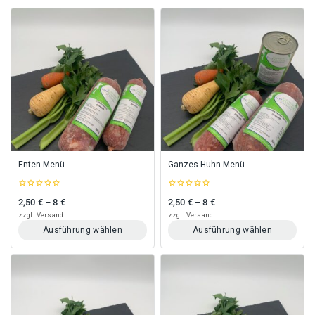
Enten Menü
Ganzes Huhn Menü
0
0
2,50
€
–
8
€
2,50
€
–
8
€
Preisspanne: 2,50 € bis 8 €
Preisspanne: 2,50 € bis 8 €
out
out
of
of
zzgl.
Versand
zzgl.
Versand
5
5
Ausführung wählen
Ausführung wählen
Dieses
Dieses
Produkt
Produkt
weist
weist
mehrere
mehrere
Varianten
Varianten
auf.
auf.