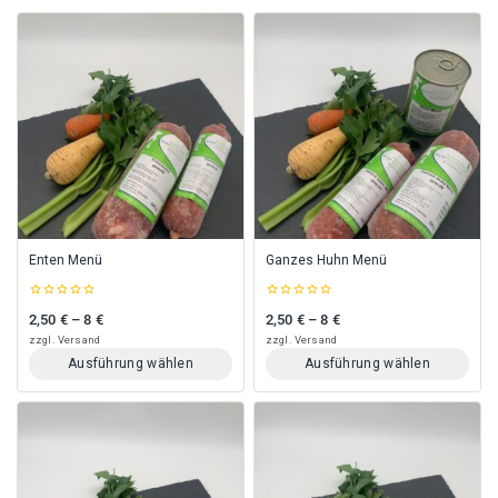
Enten Menü
Ganzes Huhn Menü
0
0
2,50
€
–
8
€
2,50
€
–
8
€
Preisspanne: 2,50 € bis 8 €
Preisspanne: 2,50 € bis 8 €
out
out
of
of
zzgl.
Versand
zzgl.
Versand
5
5
Ausführung wählen
Ausführung wählen
Dieses
Dieses
Produkt
Produkt
weist
weist
mehrere
mehrere
Varianten
Varianten
auf.
auf.