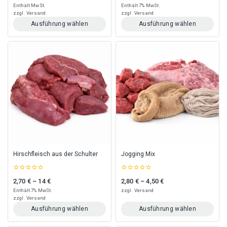
of
of
Enthält MwSt.
Enthält 7% MwSt.
5
5
zzgl.
Versand
zzgl.
Versand
Ausführung wählen
Ausführung wählen
Dieses
Dieses
Produkt
Produkt
weist
weist
mehrere
mehrere
Varianten
Varianten
auf.
auf.
Die
Die
Optionen
Optionen
können
können
auf
auf
der
der
Produktseite
Produktseite
gewählt
gewählt
Hirschfleisch aus der Schulter
Jogging Mix
werden
werden
0
0
2,70
€
–
14
€
2,80
€
–
4,50
€
Preisspanne: 2,70 € bis 14 €
Preisspanne: 2,80 € bis 4,50 €
out
out
of
of
Enthält 7% MwSt.
zzgl.
Versand
5
5
zzgl.
Versand
Ausführung wählen
Ausführung wählen
Dieses
Dieses