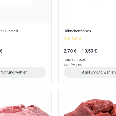
gewählt
werden
 o.H und o.K
Hähnchenfleisch
0
out
Preisspanne:
Preisspa
€
2,70
€
–
10,50
€
of
5
3,50 €
2,70 €
Enthält 7% MwSt.
bis
bis
zzgl.
Versand
13 €
10,50 €
führung wählen
Ausführung wählen
Dieses
Produkt
weist
mehrere
Varianten
auf.
Die