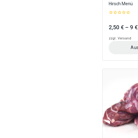
Hirsch Menü
0
out
2,50
€
–
9
€
of
5
zzgl.
Versand
Aus
Dieses
Produkt
weist
mehrere
Varianten
auf.
Die
Optionen
können
auf
der
Produktseite