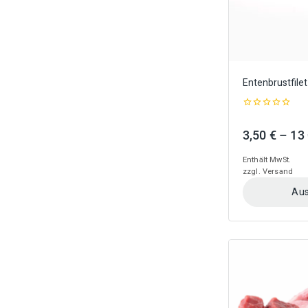
gewählt
werden
Entenbrustfilet
0
out
3,50
€
–
13
of
5
Enthält MwSt.
zzgl.
Versand
Aus
Dieses
Produkt
weist
mehrere
Varianten
auf.
Die