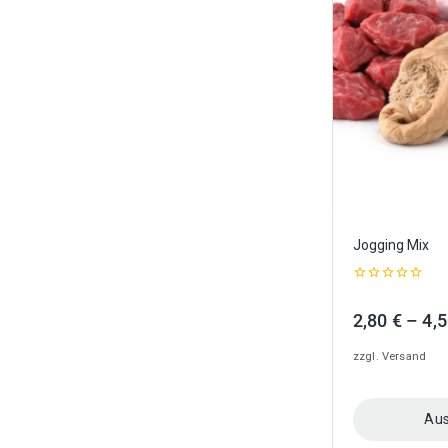
Optionen
können
auf
der
Produktseite
gewählt
werden
Jogging Mix
0
out
2,80
€
–
4,
of
5
zzgl.
Versand
Aus