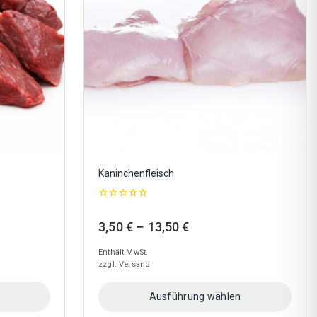
Optionen
können
auf
der
Produktseite
gewählt
werden
Kaninchenfleisch
0
out
Preisspanne:
3,50
€
–
13,50
€
of
5
3,50 €
Enthält MwSt.
bis
zzgl.
Versand
13,50 €
Ausführung wählen