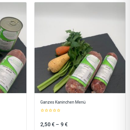
Ganzes Kaninchen Menü
0
out
Preisspanne:
2,50
€
–
9
€
of
5