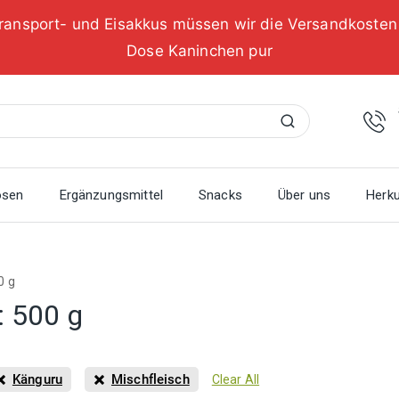
ransport- und Eisakkus müssen wir die Versandkoste
Dose Kaninchen pur
Suchen
osen
Ergänzungsmittel
Snacks
Über uns
Herku
0 g
:
500 g
Känguru
Mischfleisch
Clear All