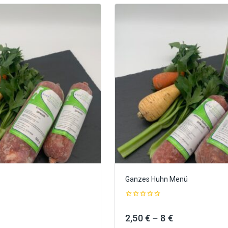
Ganzes Huhn Menü
0
out
Preisspanne:
Preisspanne:
2,50
€
–
8
€
of
5