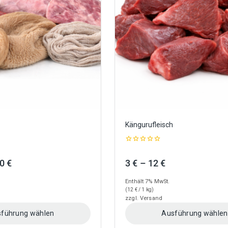
Optionen
können
auf
der
Produktseite
gewählt
werden
Kängurufleisch
0
out
Preisspanne:
Preisspanne:
50
€
3
€
–
12
€
of
5
2,80 €
3 €
Enthält 7% MwSt.
bis
bis
(
12
€
/ 1 kg)
4,50 €
12 €
zzgl.
Versand
führung wählen
Ausführung wählen