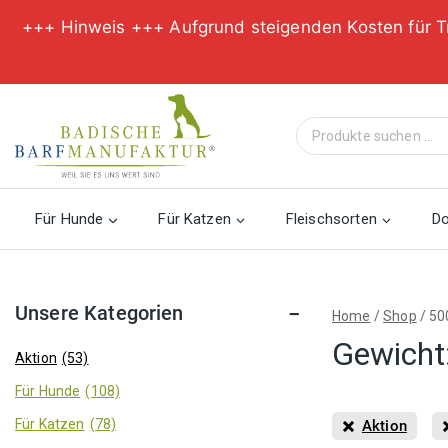
+++ Hinweis +++ Aufgrund steigenden Kosten für T
Zum
Inhalt
Suche
springen
nach:
Für Hunde
Für Katzen
Fleischsorten
D
Unsere Kategorien
Home
/
Shop
/
50
Gewicht
Aktion
(53)
Für Hunde
(108)
Für Katzen
(78)
Aktion