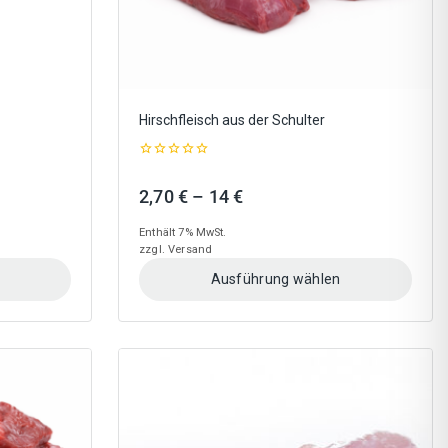
gewählt
werden
Hirschfleisch aus der Schulter
0
out
nne:
Preisspanne:
2,70
€
–
14
€
of
5
2,70 €
Enthält 7% MwSt.
bis
zzgl.
Versand
14 €
Ausführung wählen
Dieses
Produkt
weist
mehrere
Varianten
auf.
Die