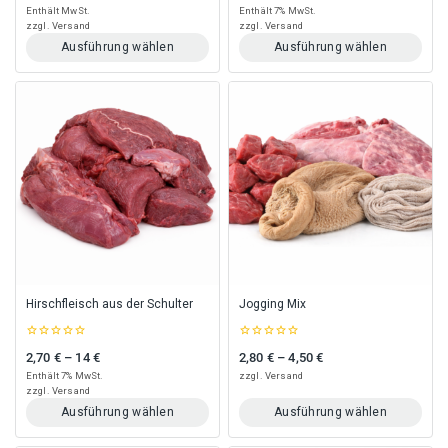
of
of
Enthält MwSt.
Enthält 7% MwSt.
5
5
zzgl.
Versand
zzgl.
Versand
Ausführung wählen
Ausführung wählen
Dieses
Dieses
Produkt
Produkt
weist
weist
mehrere
mehrere
Varianten
Varianten
auf.
auf.
Die
Die
Optionen
Optionen
können
können
auf
auf
der
der
Produktseite
Produktseite
gewählt
gewählt
Hirschfleisch aus der Schulter
Jogging Mix
werden
werden
0
0
2,70
€
–
14
€
2,80
€
–
4,50
€
Preisspanne: 2,70 € bis 14 €
Preisspanne: 2,80 € bis 4,50 €
out
out
of
of
Enthält 7% MwSt.
zzgl.
Versand
5
5
zzgl.
Versand
Ausführung wählen
Ausführung wählen
Dieses
Dieses