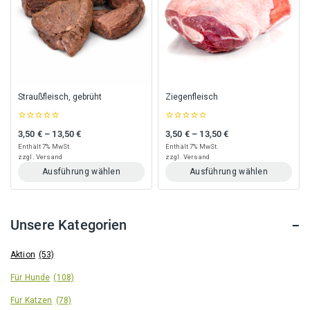
auf.
auf.
Die
Die
Optionen
Optionen
können
können
auf
auf
der
der
Produktseite
Produktseite
gewählt
gewählt
Straußfleisch, gebrüht
Ziegenfleisch
werden
werden
0
0
3,50
€
–
13,50
€
3,50
€
–
13,50
€
Preisspanne: 3,50 € bis 13,50 €
Preisspanne: 3,50 € bis 13,50 €
out
out
of
of
Enthält 7% MwSt.
Enthält 7% MwSt.
5
5
zzgl.
Versand
zzgl.
Versand
Ausführung wählen
Ausführung wählen
Dieses
Dieses
Produkt
Produkt
weist
weist
Unsere Kategorien
mehrere
mehrere
Varianten
Varianten
auf.
auf.
Aktion
(53)
Die
Die
Für Hunde
(108)
Optionen
Optionen
können
können
Für Katzen
(78)
auf
auf