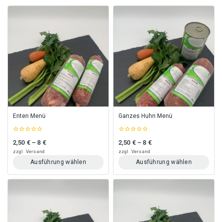
Enten Menü
Ganzes Huhn Menü
0
0
2,50
€
–
8
€
2,50
€
–
8
€
Preisspanne: 2,50 € bis 8 €
Preisspanne: 2,50 € bis 8 €
out
out
of
of
zzgl.
Versand
zzgl.
Versand
5
5
Ausführung wählen
Ausführung wählen
Dieses
Dieses
Produkt
Produkt
weist
weist
mehrere
mehrere
Varianten
Varianten
auf.
auf.