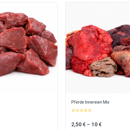
Pferde Innereien Mix
0
out
reisspanne:
Preisspanne
2,50
€
–
10
€
of
5