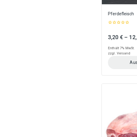
Pferdefleisch
0
out
3,20
€
–
12
of
5
Enthält 7% MwSt.
zzgl.
Versand
Aus
Dieses
Produkt
weist
mehrere
Varianten
auf.
Die
Optionen
können
auf