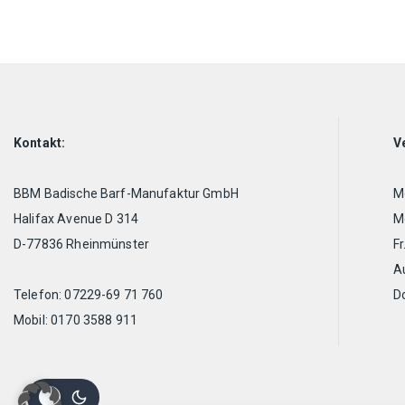
Varianten
auf.
Die
Optionen
können
auf
der
Produktseite
Kontakt:
V
gewählt
werden
BBM Badische Barf-Manufaktur GmbH
Mo
Halifax Avenue D 314
Mo
D-77836 Rheinmünster
Fr
A
Telefon: 07229-69 71 760
D
Mobil: 0170 3588 911