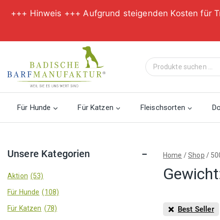
+++ Hinweis +++ Aufgrund steigenden Kosten für T
Zum
Inhalt
Suche
springen
nach:
Für Hunde
Für Katzen
Fleischsorten
D
Unsere Kategorien
Home
/
Shop
/
50
Gewicht
Aktion
(53)
Für Hunde
(108)
Für Katzen
(78)
Best Seller