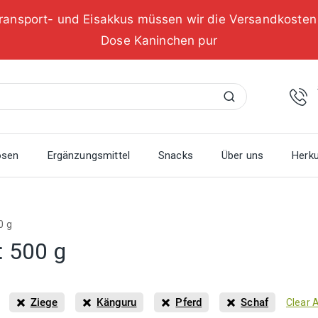
ransport- und Eisakkus müssen wir die Versandkoste
Dose Kaninchen pur
Suchen
osen
Ergänzungsmittel
Snacks
Über uns
Herku
0 g
:
500 g
Ziege
Känguru
Pferd
Schaf
Clear A