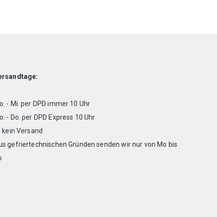
Varianten
auf.
Die
Optionen
können
auf
der
Produktseite
ersandtage:
gewählt
werden
. - Mi. per DPD immer 10 Uhr
. - Do. per DPD Express 10 Uhr
. kein Versand
us gefriertechnischen Gründen senden wir nur von Mo bis
o