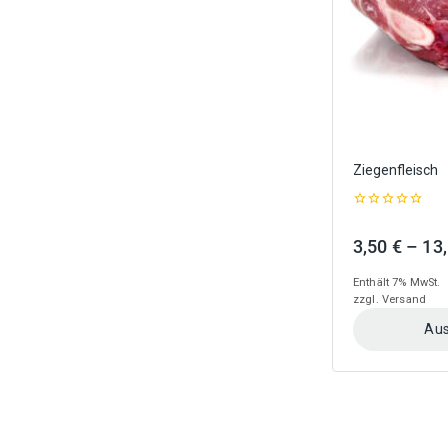
der
Produktseite
gewählt
werden
Ziegenfleisch
0
out
3,50
€
–
13
of
5
Enthält 7% MwSt.
zzgl.
Versand
Aus
Dieses
Produkt
weist
mehrere