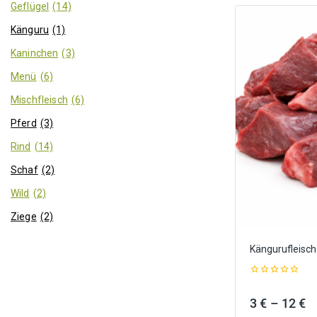
Geflügel
(14)
Känguru
(1)
Kaninchen
(3)
Menü
(6)
Mischfleisch
(6)
Pferd
(3)
Rind
(14)
Schaf
(2)
Wild
(2)
Ziege
(2)
Kängurufleisch
0
out
P
3
€
–
12
€
of
5