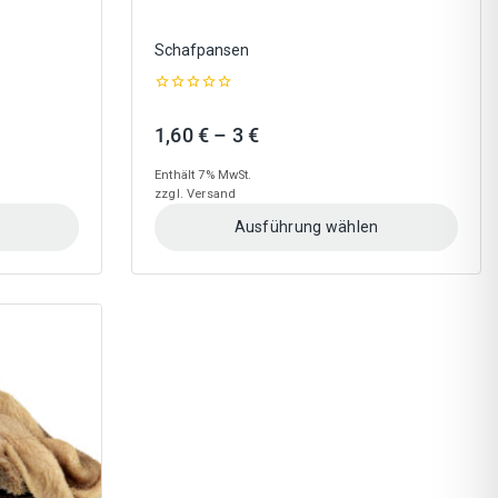
Schafpansen
0
out
nne:
Preisspanne:
1,60
€
–
3
€
of
5
1,60 €
Enthält 7% MwSt.
bis
zzgl.
Versand
3 €
Ausführung wählen
Dieses
Produkt
weist
mehrere
Varianten
auf.
Die
Optionen
können
auf