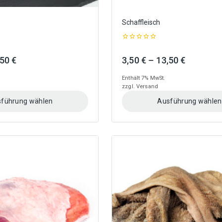
Schaffleisch
0
out
Preisspanne:
Preisspa
,50
€
3,50
€
–
13,50
€
of
5
3,20 €
3,50 €
Enthält 7% MwSt.
bis
bis
zzgl.
Versand
12,50 €
13,50 €
führung wählen
Ausführung wählen
Dieses
Produkt
weist
mehrere
Varianten
auf.
Die
Optionen
können
auf