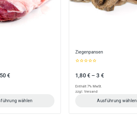
der
Produktseite
gewählt
werden
Ziegenpansen
0
out
Preisspanne:
Preisspanne:
,50
€
1,80
€
–
3
€
of
5
3,50 €
1,80 €
Enthält 7% MwSt.
bis
bis
zzgl.
Versand
13,50 €
3 €
führung wählen
Ausführung wählen
Dieses
Produkt
weist
mehrere