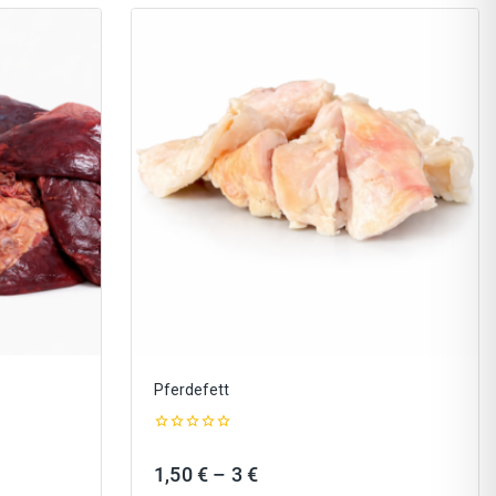
Pferdefett
0
out
:
Preisspanne:
1,50
€
–
3
€
of
5