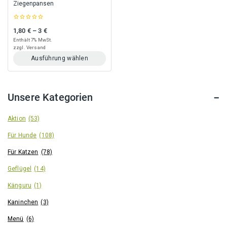
gewählt
gewählt
Ziegenpansen
werden
werden
0
1,80
€
–
3
€
Preisspanne: 1,80 € bis 3 €
out
of
Enthält 7% MwSt.
5
zzgl.
Versand
Ausführung wählen
Dieses
Produkt
weist
Unsere Kategorien
mehrere
Varianten
auf.
Aktion
(53)
Die
Für Hunde
(108)
Optionen
können
Für Katzen
(78)
auf
der
Geflügel
(14)
Produktseite
gewählt
Känguru
(1)
werden
Kaninchen
(3)
Menü
(6)