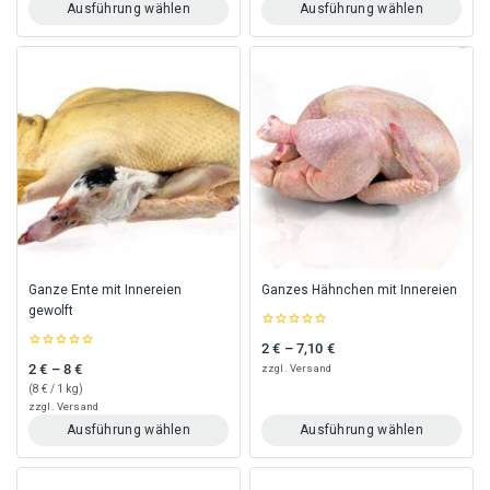
Ausführung wählen
Ausführung wählen
Dieses
Dieses
Produkt
Produkt
weist
weist
mehrere
mehrere
Varianten
Varianten
auf.
auf.
Die
Die
Optionen
Optionen
können
können
auf
auf
der
der
Produktseite
Produktseite
gewählt
gewählt
Ganze Ente mit Innereien
Ganzes Hähnchen mit Innereien
werden
werden
gewolft
0
2
€
–
7,10
€
Preisspanne: 2 € bis 7,10 €
out
0
of
2
€
–
8
€
zzgl.
Versand
Preisspanne: 2 € bis 8 €
out
5
of
(
8
€
/ 1 kg)
5
zzgl.
Versand
Ausführung wählen
Ausführung wählen
Dieses
Dieses
Produkt
Produkt