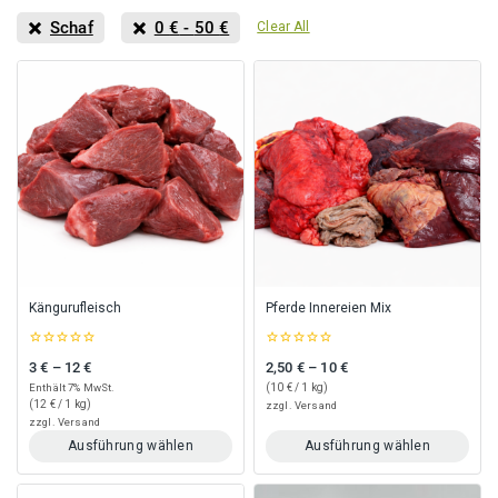
Schaf
0
€
-
50
€
Clear All
Kängurufleisch
Pferde Innereien Mix
0
0
3
€
–
12
€
2,50
€
–
10
€
Preisspanne: 3 € bis 12 €
Preisspanne: 2,50 € bis 10 €
out
out
of
of
Enthält 7% MwSt.
(
10
€
/ 1 kg)
5
5
(
12
€
/ 1 kg)
zzgl.
Versand
zzgl.
Versand
Ausführung wählen
Ausführung wählen
Dieses
Dieses
Produkt
Produkt