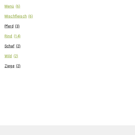
Menü
(6)
Mischfleisch
(6)
Pferd
(3)
Rind
(14)
Schaf
(2)
Wild
(2)
Ziege
(2)