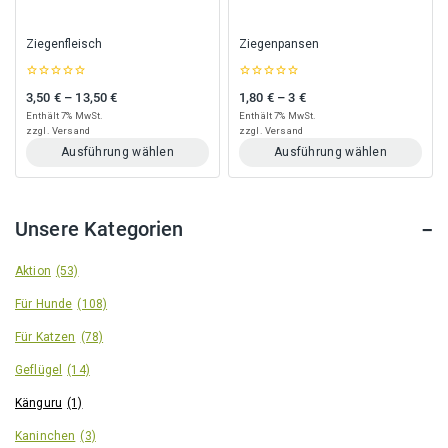
der
der
Produktseite
Produktseite
gewählt
gewählt
Ziegenfleisch
Ziegenpansen
werden
werden
0
0
3,50
€
–
13,50
€
1,80
€
–
3
€
Preisspanne: 3,50 € bis 13,50 €
Preisspanne: 1,80 € bis 3 €
out
out
of
of
Enthält 7% MwSt.
Enthält 7% MwSt.
5
5
zzgl.
Versand
zzgl.
Versand
Ausführung wählen
Ausführung wählen
Dieses
Dieses
Produkt
Produkt
weist
weist
Unsere Kategorien
mehrere
mehrere
Varianten
Varianten
auf.
auf.
Aktion
(53)
Die
Die
Für Hunde
(108)
Optionen
Optionen
können
können
Für Katzen
(78)
auf
auf
der
der
Geflügel
(14)
Produktseite
Produktseite
gewählt
gewählt
Känguru
(1)
werden
werden
Kaninchen
(3)