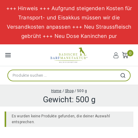
+++ Hinweis +++ Aufgrund steigenden Kosten für
Transport- und Eisakkus müssen wir die
Versandkosten anpassen +++ Neu Straussfleisch
gebrüht +++ Neu Dose Kaninchen pur
Zum
Inhalt
0
springen
Suche
Suchen
nach:
Home
/
Shop
/
500 g
Gewicht:
500 g
Es wurden keine Produkte gefunden, die deiner Auswahl
entsprechen.