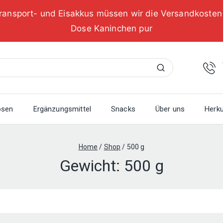
ransport- und Eisakkus müssen wir die Versandkoste
Dose Kaninchen pur
Suchen
osen
Ergänzungsmittel
Snacks
Über uns
Herku
Home
/
Shop
/
500 g
Gewicht:
500 g