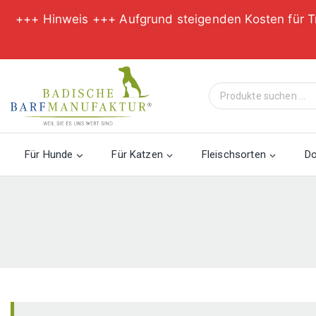
+++ Hinweis +++ Aufgrund steigenden Kosten für T
Zum
Inhalt
Suche
springen
nach:
Für Hunde
Für Katzen
Fleischsorten
D