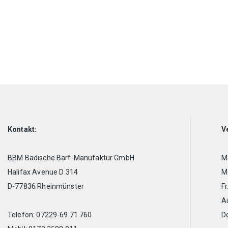
Kontakt:
V
BBM Badische Barf-Manufaktur GmbH
Mo
Halifax Avenue D 314
Mo
D-77836 Rheinmünster
Fr
A
Telefon: 07229-69 71 760
D