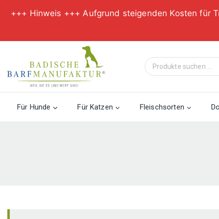
+++ Hinweis +++ Aufgrund steigenden Kosten für T
Zum
Inhalt
Suche
springen
nach:
Für Hunde
Für Katzen
Fleischsorten
D