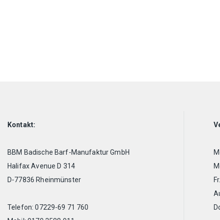
Kontakt:
V
BBM Badische Barf-Manufaktur GmbH
Mo
Halifax Avenue D 314
Mo
D-77836 Rheinmünster
Fr
A
Telefon: 07229-69 71 760
D