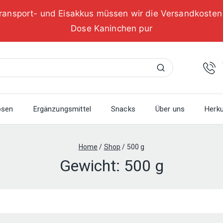
ransport- und Eisakkus müssen wir die Versandkoste
Dose Kaninchen pur
Suchen
osen
Ergänzungsmittel
Snacks
Über uns
Herku
Home
/
Shop
/
500 g
Gewicht:
500 g