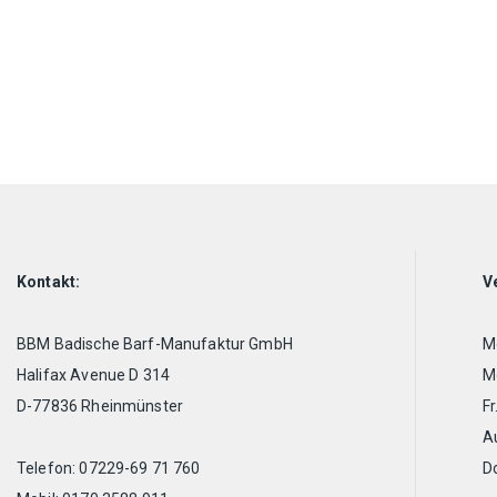
Kontakt:
V
BBM Badische Barf-Manufaktur GmbH
Mo
Halifax Avenue D 314
Mo
D-77836 Rheinmünster
Fr
A
Telefon: 07229-69 71 760
D