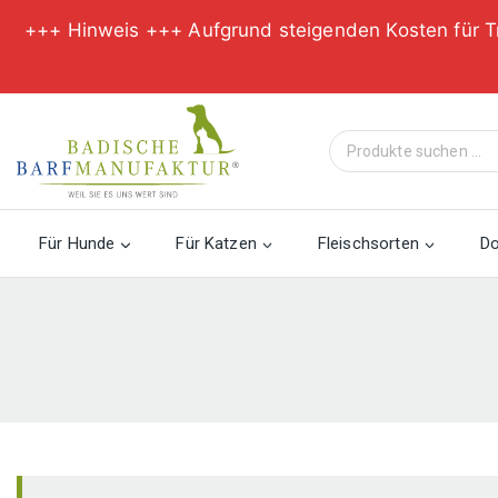
+++ Hinweis +++ Aufgrund steigenden Kosten für T
Zum
Inhalt
Suche
springen
nach:
Für Hunde
Für Katzen
Fleischsorten
D