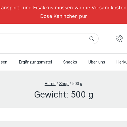
ransport- und Eisakkus müssen wir die Versandkoste
Dose Kaninchen pur
Suchen
osen
Ergänzungsmittel
Snacks
Über uns
Herku
Home
/
Shop
/
500 g
Gewicht:
500 g