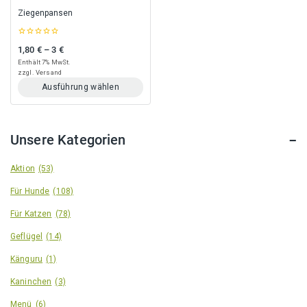
gewählt
gewählt
Ziegenpansen
werden
werden
0
1,80
€
–
3
€
Preisspanne: 1,80 € bis 3 €
out
of
Enthält 7% MwSt.
5
zzgl.
Versand
Ausführung wählen
Dieses
Produkt
weist
Unsere Kategorien
mehrere
Varianten
auf.
Aktion
(53)
Die
Für Hunde
(108)
Optionen
können
Für Katzen
(78)
auf
der
Geflügel
(14)
Produktseite
gewählt
Känguru
(1)
werden
Kaninchen
(3)
Menü
(6)