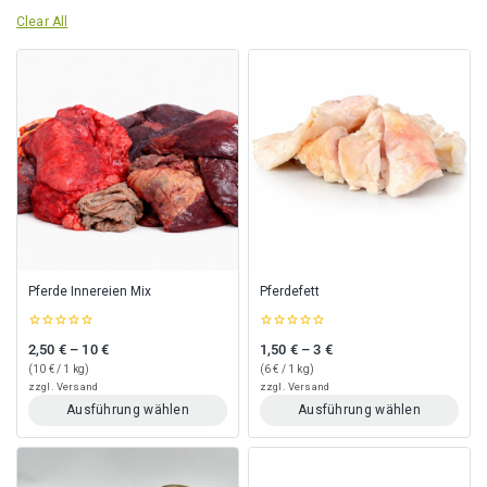
Clear All
Pferde Innereien Mix
Pferdefett
0
0
2,50
€
–
10
€
1,50
€
–
3
€
Preisspanne: 2,50 € bis 10 €
Preisspanne: 1,50 € bis 3 €
out
out
of
of
(
10
€
/ 1 kg)
(
6
€
/ 1 kg)
5
5
zzgl.
Versand
zzgl.
Versand
Ausführung wählen
Ausführung wählen
Dieses
Dieses
Produkt
Produkt
weist
weist