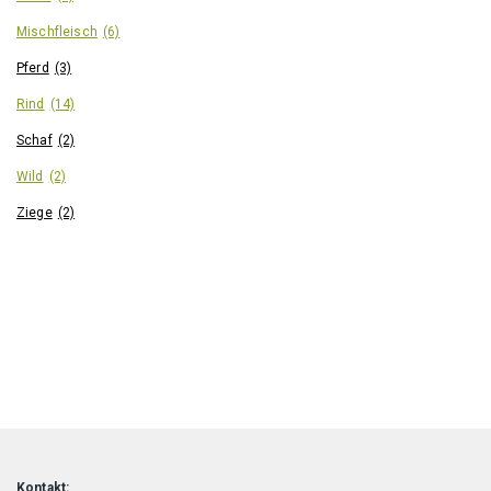
Mischfleisch
(6)
Pferd
(3)
Rind
(14)
Schaf
(2)
Wild
(2)
Ziege
(2)
Kontakt: