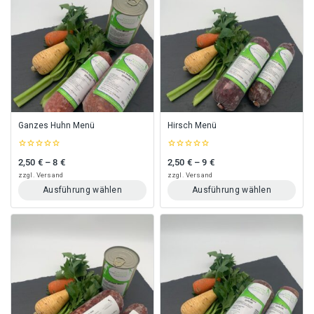
mehrere
mehrere
Varianten
Varianten
auf.
auf.
Die
Die
Optionen
Optionen
können
können
auf
auf
der
der
Produktseite
Produktseite
gewählt
gewählt
Ganzes Huhn Menü
Hirsch Menü
werden
werden
0
0
2,50
€
–
8
€
2,50
€
–
9
€
Preisspanne: 2,50 € bis 8 €
Preisspanne: 2,50 € bis 9 €
out
out
of
of
zzgl.
Versand
zzgl.
Versand
5
5
Ausführung wählen
Ausführung wählen
Dieses
Dieses
Produkt
Produkt
weist
weist
mehrere
mehrere
Varianten
Varianten
auf.
auf.
Die
Die
Optionen
Optionen
können
können