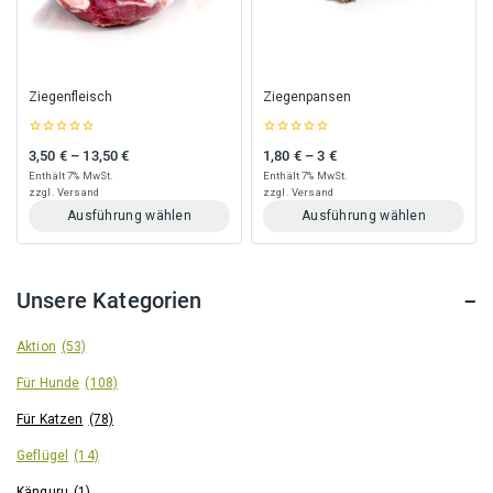
können
können
auf
auf
der
der
Produktseite
Produktseite
gewählt
gewählt
Ziegenfleisch
Ziegenpansen
werden
werden
0
0
3,50
€
–
13,50
€
1,80
€
–
3
€
Preisspanne: 3,50 € bis 13,50 €
Preisspanne: 1,80 € bis 3 €
out
out
of
of
Enthält 7% MwSt.
Enthält 7% MwSt.
5
5
zzgl.
Versand
zzgl.
Versand
Ausführung wählen
Ausführung wählen
Dieses
Dieses
Produkt
Produkt
weist
weist
Unsere Kategorien
mehrere
mehrere
Varianten
Varianten
auf.
auf.
Aktion
(53)
Die
Die
Für Hunde
(108)
Optionen
Optionen
können
können
Für Katzen
(78)
auf
auf
der
der
Geflügel
(14)
Produktseite
Produktseite
gewählt
gewählt
Känguru
(1)