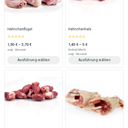
Optionen
Optionen
können
können
auf
auf
der
der
Produktseite
Produktseite
gewählt
gewählt
Hähnchenflügel
Hähnchenhals
werden
werden
0
0
1,50
€
–
2,70
€
1,40
€
–
5
€
Preisspanne: 1,50 € bis 2,70 €
Preisspanne: 1,40 € bis 5 €
out
out
of
of
zzgl.
Versand
Enthält MwSt.
5
5
zzgl.
Versand
Ausführung wählen
Ausführung wählen
Dieses
Dieses
Produkt
Produkt
weist
weist
mehrere
mehrere
Varianten
Varianten
auf.
auf.
Die
Die
Optionen
Optionen
können
können
auf
auf
der
der
Produktseite
Produktseite