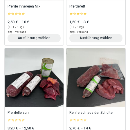
gewählt
gewählt
Pferde Innereien Mix
Pferdefett
werden
werden
0
0
2,50
€
–
10
€
1,50
€
–
3
€
Preisspanne: 2,50 € bis 10 €
Preisspanne: 1,50 € bis 3 €
out
out
of
of
(
10
€
/ 1 kg)
(
6
€
/ 1 kg)
5
5
zzgl.
Versand
zzgl.
Versand
Ausführung wählen
Ausführung wählen
Dieses
Dieses
Produkt
Produkt
weist
weist
mehrere
mehrere
Varianten
Varianten
auf.
auf.
Die
Die
Optionen
Optionen
können
können
auf
auf
der
der
Produktseite
Produktseite
gewählt
gewählt
Pferdefleisch
Rehfleisch aus der Schulter
werden
werden
0
0
3,20
€
–
12,50
€
2,70
€
–
14
€
Preisspanne: 3,20 € bis 12,50 €
Preisspanne: 2,70 € bis 14 €
out
out