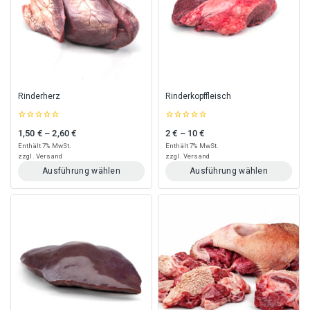
auf.
auf.
Die
Die
Optionen
Optionen
können
können
auf
auf
der
der
Produktseite
Produktseite
gewählt
gewählt
Rinderherz
Rinderkopffleisch
werden
werden
0
0
1,50
€
–
2,60
€
2
€
–
10
€
Preisspanne: 1,50 € bis 2,60 €
Preisspanne: 2 € bis 10 €
out
out
of
of
Enthält 7% MwSt.
Enthält 7% MwSt.
5
5
zzgl.
Versand
zzgl.
Versand
Ausführung wählen
Ausführung wählen
Dieses
Dieses
Produkt
Produkt
weist
weist
mehrere
mehrere
Varianten
Varianten
auf.
auf.
Die
Die
Optionen
Optionen
können
können
auf
auf