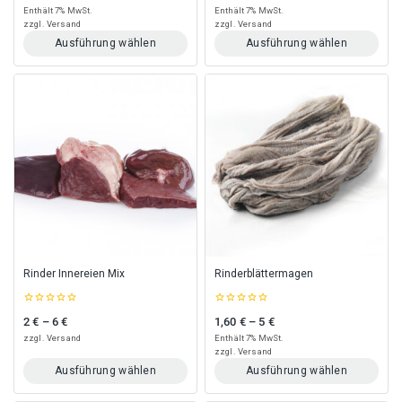
of
of
Enthält 7% MwSt.
Enthält 7% MwSt.
5
5
zzgl.
Versand
zzgl.
Versand
Ausführung wählen
Ausführung wählen
Dieses
Dieses
Produkt
Produkt
weist
weist
mehrere
mehrere
Varianten
Varianten
auf.
auf.
Die
Die
Optionen
Optionen
können
können
auf
auf
der
der
Produktseite
Produktseite
gewählt
gewählt
Rinder Innereien Mix
Rinderblättermagen
werden
werden
0
0
2
€
–
6
€
1,60
€
–
5
€
Preisspanne: 2 € bis 6 €
Preisspanne: 1,60 € bis 5 €
out
out
of
of
zzgl.
Versand
Enthält 7% MwSt.
5
5
zzgl.
Versand
Ausführung wählen
Ausführung wählen
Dieses
Dieses