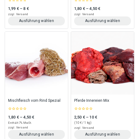
0
0
1,99
€
–
8
€
1,80
€
–
4,50
€
Preisspanne: 1,99 € bis 8 €
Preisspanne: 1,80 € bis 4,50 €
out
out
of
of
zzgl.
Versand
zzgl.
Versand
5
5
Ausführung wählen
Ausführung wählen
Dieses
Dieses
Produkt
Produkt
weist
weist
mehrere
mehrere
Varianten
Varianten
auf.
auf.
Die
Die
Optionen
Optionen
können
können
auf
auf
der
der
Produktseite
Produktseite
gewählt
gewählt
Mischfleisch vom Rind Spezial
Pferde Innereien Mix
werden
werden
0
0
1,80
€
–
4,50
€
2,50
€
–
10
€
Preisspanne: 1,80 € bis 4,50 €
Preisspanne: 2,50 € bis 10 €
out
out
of
of
Enthält 7% MwSt.
(
10
€
/ 1 kg)
5
5
zzgl.
Versand
zzgl.
Versand
Ausführung wählen
Ausführung wählen