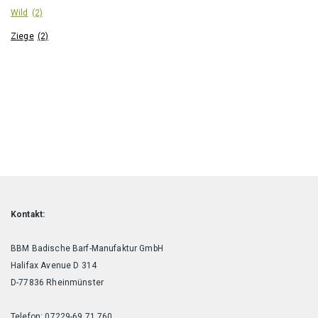
Wild
(2)
Ziege
(2)
Kontakt:
BBM Badische Barf-Manufaktur GmbH
Halifax Avenue D 314
D-77836 Rheinmünster
Telefon: 07229-69 71 760