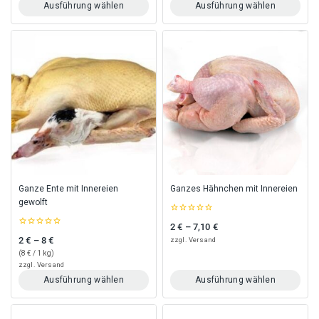
Ausführung wählen
Ausführung wählen
Dieses
Dieses
Produkt
Produkt
weist
weist
mehrere
mehrere
Varianten
Varianten
auf.
auf.
Die
Die
Optionen
Optionen
können
können
auf
auf
der
der
Produktseite
Produktseite
gewählt
gewählt
Ganze Ente mit Innereien
Ganzes Hähnchen mit Innereien
werden
werden
gewolft
0
2
€
–
7,10
€
Preisspanne: 2 € bis 7,10 €
out
0
of
2
€
–
8
€
zzgl.
Versand
Preisspanne: 2 € bis 8 €
out
5
of
(
8
€
/ 1 kg)
5
zzgl.
Versand
Ausführung wählen
Ausführung wählen
Dieses
Dieses
Produkt
Produkt