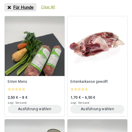
Für Hunde
Clear All
Enten Menü
Entenkarkasse gewolft
0
0
2,50
€
–
8
€
1,70
€
–
6,50
€
Preisspanne: 2,50 € bis 8 €
Preisspanne: 1,70 € bis 6,50 €
out
out
of
of
zzgl.
Versand
zzgl.
Versand
5
5
Ausführung wählen
Ausführung wählen
Dieses
Dieses
Produkt
Produkt
weist
weist