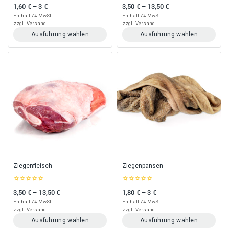
0
0
1,60
€
–
3
€
3,50
€
–
13,50
€
Preisspanne: 1,60 € bis 3 €
Preisspanne: 3,50 € bis 13,50 €
out
out
of
of
Enthält 7% MwSt.
Enthält 7% MwSt.
5
5
zzgl.
Versand
zzgl.
Versand
Ausführung wählen
Ausführung wählen
Dieses
Dieses
Produkt
Produkt
weist
weist
mehrere
mehrere
Varianten
Varianten
auf.
auf.
Die
Die
Optionen
Optionen
können
können
auf
auf
der
der
Produktseite
Produktseite
gewählt
gewählt
Ziegenfleisch
Ziegenpansen
werden
werden
0
0
3,50
€
–
13,50
€
1,80
€
–
3
€
Preisspanne: 3,50 € bis 13,50 €
Preisspanne: 1,80 € bis 3 €
out
out
of
of
Enthält 7% MwSt.
Enthält 7% MwSt.
5
5
zzgl.
Versand
zzgl.
Versand
Ausführung wählen
Ausführung wählen