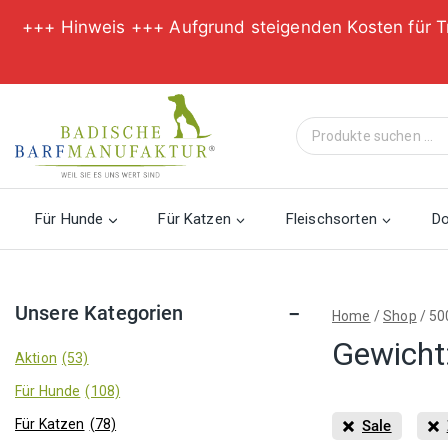
+++ Hinweis +++ Aufgrund steigenden Kosten für T
Zum
Inhalt
Suche
springen
nach:
Für Hunde
Für Katzen
Fleischsorten
D
Unsere Kategorien
Home
/
Shop
/
50
Gewicht
Aktion
(53)
Für Hunde
(108)
Für Katzen
(78)
Sale