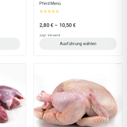
Pferd Menü
0
out
Preisspanne:
2,80
€
–
10,50
€
of
5
2,80 €
zzgl.
Versand
bis
Ausführung wählen
10,50 €
Dieses
Produkt
weist
mehrere
Varianten
auf.
Die
Optionen
können
auf
der
Produktseite