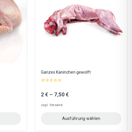
Optionen
können
auf
der
Produktseite
gewählt
werden
Ganzes Kaninchen gewolft
0
out
Preisspanne:
2
€
–
7,50
€
of
5
2 €
zzgl.
Versand
bis
7,50 €
Ausführung wählen
Dieses