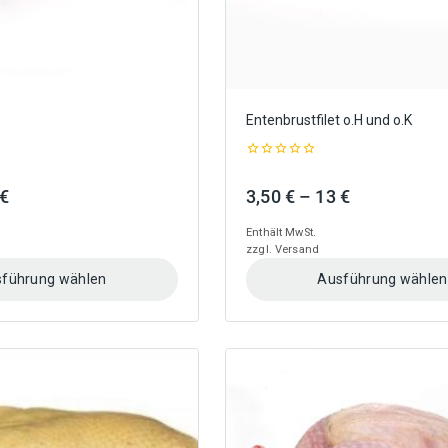
gewählt
werden
Entenbrustfilet o.H und o.K
0
out
Preisspanne:
Preisspanne
€
3,50
€
–
13
€
of
5
3 €
3,50 €
Enthält MwSt.
bis
bis
zzgl.
Versand
11,50 €
13 €
führung wählen
Ausführung wählen
Dieses
Produkt
weist
mehrere
Varianten
auf.
Die