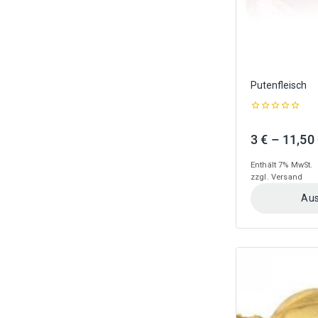
gewählt
werden
Putenfleisch
0
out
3
€
–
11,50
of
5
Enthält 7% MwSt.
zzgl.
Versand
Aus
Dieses
Produkt
weist
mehrere
Varianten
auf.
Die