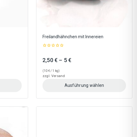
gewählt
werden
Freilandhähnchen mit Innereien
0
out
:
Preisspanne:
2,50
€
–
5
€
of
5
2,50 €
(
10
€
/ 1 kg)
bis
zzgl.
Versand
5 €
Ausführung wählen
Dieses
Produkt
weist
mehrere
Varianten
auf.
Die