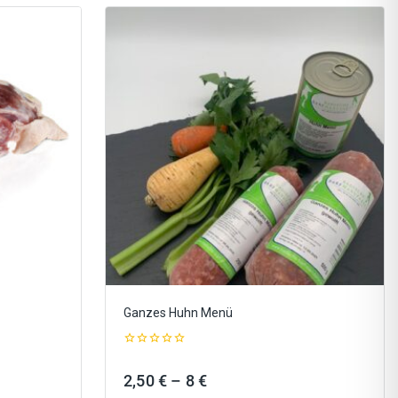
Ganzes Huhn Menü
0
out
ne:
Preisspanne:
2,50
€
–
8
€
of
5