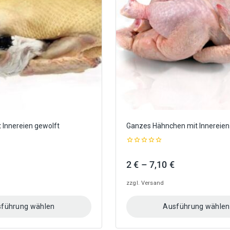
Optionen
können
auf
der
Produktseite
gewählt
werden
 Innereien gewolft
Ganzes Hähnchen mit Innereien
0
out
eisspanne:
Preisspanne:
2
€
–
7,10
€
of
5
2 €
zzgl.
Versand
bis
7,10 €
führung wählen
Ausführung wählen
Dieses