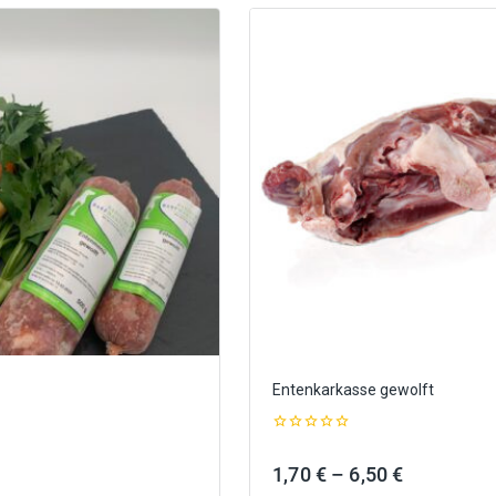
Entenkarkasse gewolft
0
out
Preisspanne:
Preisspan
1,70
€
–
6,50
€
of
5