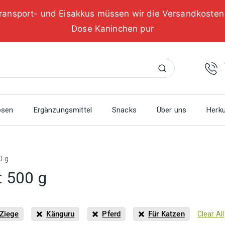
ransport- und Eisakkus müssen wir die Versandkoste
Dose Kaninchen pur
Suchen
osen
Ergänzungsmittel
Snacks
Über uns
Herku
0 g
:
500 g
Ziege
Känguru
Pferd
Für Katzen
Clear All