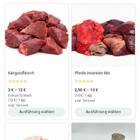
Kängurufleisch
Pferde Innereien Mix
0
0
3
€
–
12
€
2,50
€
–
10
€
Preisspanne: 3 € bis 12 €
Preisspanne: 2,50 € bis 10 €
out
out
of
of
Enthält 7% MwSt.
(
10
€
/ 1 kg)
5
5
(
12
€
/ 1 kg)
zzgl.
Versand
zzgl.
Versand
Ausführung wählen
Ausführung wählen
Dieses
Dieses
Produkt
Produkt
weist
weist
mehrere
mehrere