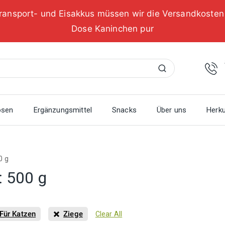
ransport- und Eisakkus müssen wir die Versandkoste
Dose Kaninchen pur
Suchen
osen
Ergänzungsmittel
Snacks
Über uns
Herku
0 g
:
500 g
Für Katzen
Ziege
Clear All