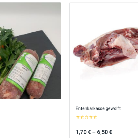
Entenkarkasse gewolft
0
out
Preisspanne:
Preisspan
1,70
€
–
6,50
€
of
5