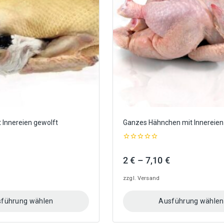
Optionen
können
auf
der
Produktseite
gewählt
werden
 Innereien gewolft
Ganzes Hähnchen mit Innereien
0
out
eisspanne:
Preisspanne:
2
€
–
7,10
€
of
5
2 €
zzgl.
Versand
bis
7,10 €
führung wählen
Ausführung wählen
Dieses