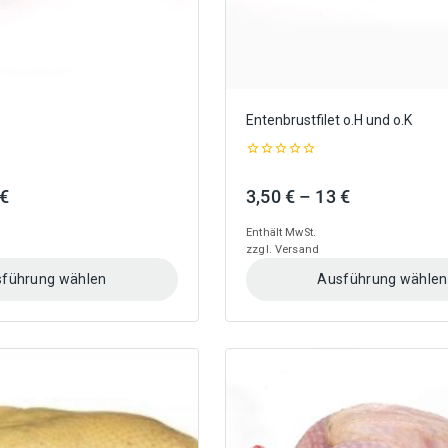
gewählt
werden
Entenbrustfilet o.H und o.K
0
out
Preisspanne:
Preisspanne
€
3,50
€
–
13
€
of
5
3 €
3,50 €
Enthält MwSt.
bis
bis
zzgl.
Versand
11,50 €
13 €
führung wählen
Ausführung wählen
Dieses
Produkt
weist
mehrere
Varianten
auf.
Die