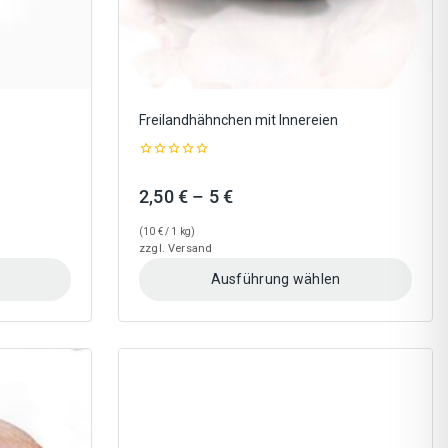
gewählt
werden
Freilandhähnchen mit Innereien
0
out
:
Preisspanne:
2,50
€
–
5
€
of
5
2,50 €
(
10
€
/ 1 kg)
bis
zzgl.
Versand
5 €
Ausführung wählen
Dieses
Produkt
weist
mehrere
Varianten
auf.
Die