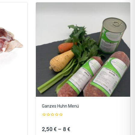
Ganzes Huhn Menü
0
out
ne:
Preisspanne:
2,50
€
–
8
€
of
5