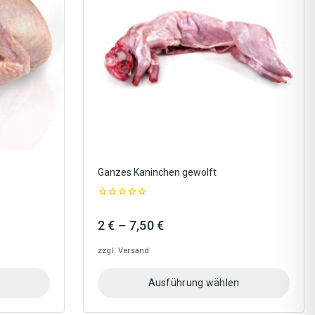
Optionen
können
auf
der
Produktseite
gewählt
werden
Ganzes Kaninchen gewolft
0
out
Preisspanne:
2
€
–
7,50
€
of
5
2 €
zzgl.
Versand
bis
7,50 €
Ausführung wählen
Dieses