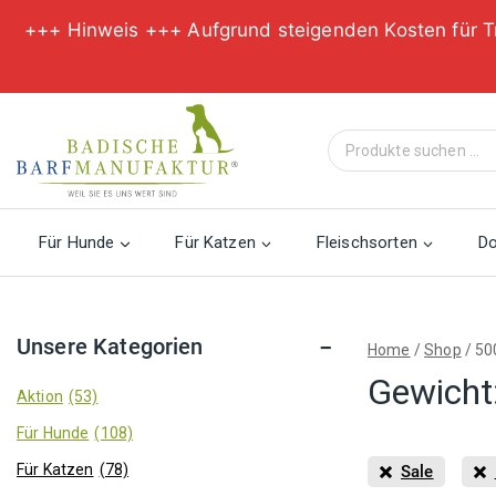
+++ Hinweis +++ Aufgrund steigenden Kosten für T
Zum
Inhalt
Suche
springen
nach:
Für Hunde
Für Katzen
Fleischsorten
D
Unsere Kategorien
Home
/
Shop
/
50
Gewicht
Aktion
(53)
Für Hunde
(108)
Für Katzen
(78)
Sale