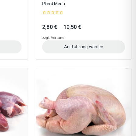
Pferd Menü
0
out
Preisspanne:
2,80
€
–
10,50
€
of
5
2,80 €
zzgl.
Versand
bis
Ausführung wählen
10,50 €
Dieses
Produkt
weist
mehrere
Varianten
auf.
Die
Optionen
können
auf
der
Produktseite