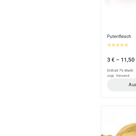
gewählt
werden
Putenfleisch
0
out
3
€
–
11,50
of
5
Enthält 7% MwSt.
zzgl.
Versand
Aus
Dieses
Produkt
weist
mehrere
Varianten
auf.
Die